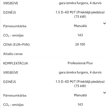
gara izmēra furgons, 4 durvis
1.5 D-4D M/T (Priekšējā piedziņa)
(75 kW)
Manuālā
143
26 100
Professional Plus
gara izmēra furgons, 4 durvis
1.5 D-4D M/T (Priekšējā piedziņa)
(75 kW)
Manuālā
143