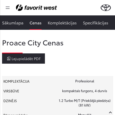
Sākumlapa
Cenas
Komplektācijas
Specifikācijas
Proace City Cenas
Lejupielādēt PDF
Professional
kompaktais furgons, 4 durvis
1.2 Turbo M/T (Priekšējā piedziņa)
(81 kW)
Manuālā