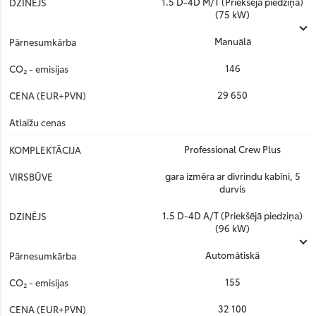
1.5 D-4D M/T (Priekšējā piedziņa)
(75 kW)
Manuālā
146
29 650
Professional Crew Plus
gara izmēra ar divrindu kabīni, 5
durvis
1.5 D-4D A/T (Priekšējā piedziņa)
(96 kW)
Automātiskā
155
32 100