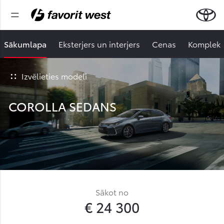
Sākumlapa
Eksterjers un interjers
Cenas
Komplekt
Izvēlieties modeli
COROLLA SEDANS
Sākot no
€ 24 300