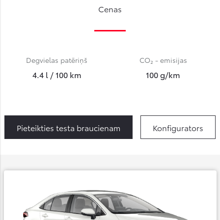
Cenas
Degvielas patēriņš
CO₂ - emisijas
4.4 l / 100 km
100 g/km
Pieteikties testa braucienam
Konfigurators