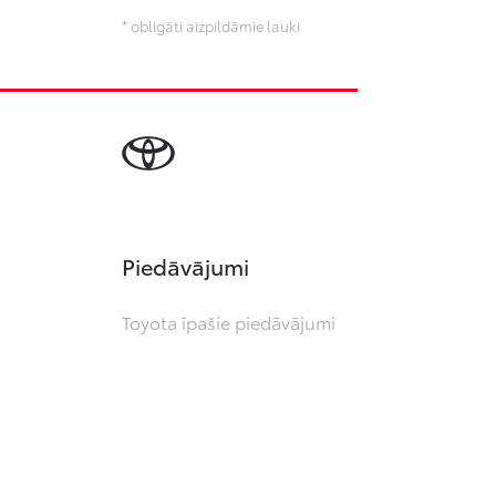
* obligāti aizpildāmie lauki
Piedāvājumi
Toyota īpašie piedāvājumi