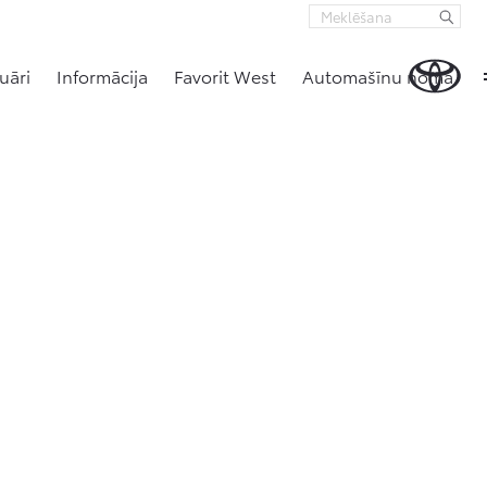
uāri
Informācija
Favorit West
Automašīnu noma