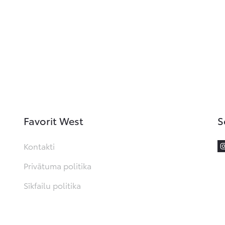
Favorit West
S
Kontakti
Privātuma politika
Sīkfailu politika