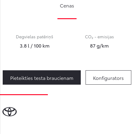
Cenas
Degvielas patēriņš
CO₂ - emisijas
3.8 l / 100 km
87 g/km
Pieteikties testa braucienam
Konfigurators