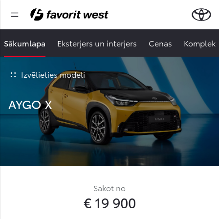
Sākumlapa
Eksterjers un interjers
Cenas
Komplekt
Izvēlieties modeli
AYGO X
Sākot no
€ 19 900