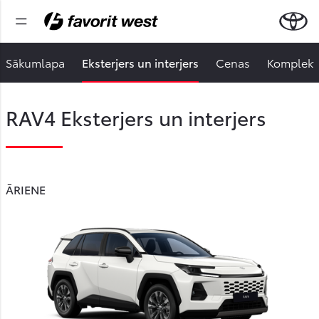
Sākumlapa
Eksterjers un interjers
Cenas
Komplektā
RAV4 Eksterjers un interjers
ĀRIENE