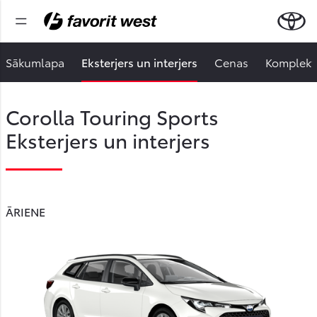
Sākumlapa
Eksterjers un interjers
Cenas
Komplektā
Corolla Touring Sports
Eksterjers un interjers
ĀRIENE