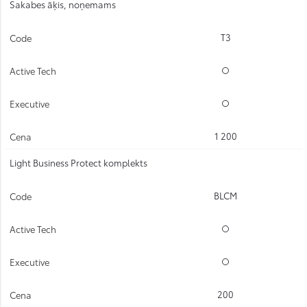
Sakabes āķis, noņemams
T3
Opcijas
Opcijas
1 200
Light Business Protect komplekts
BLCM
Opcijas
Opcijas
200