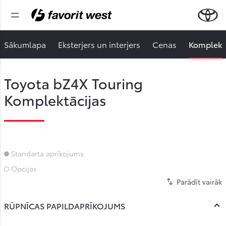
Sākumlapa
Eksterjers un interjers
Cenas
Komplektā
Toyota bZ4X Touring
Komplektācijas
Standarta aprīkojums
Standarta aprīkojums
Opcijas
Opcijas
RŪPNĪCAS PAPILDAPRĪKOJUMS