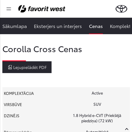
Sākumlapa
Eksterjers un interjers
Cenas
Komplektā
Corolla Cross Cenas
Lejupielādēt PDF
Active
SUV
1.8 Hybrid e-CVT (Priekšējā
piedziņa) (72 kW)
Automātiskā