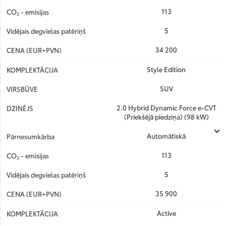
113
5
34 200
Style Edition
SUV
2.0 Hybrid Dynamic Force e-CVT
(Priekšējā piedziņa) (98 kW)
Automātiskā
113
5
35 900
Active