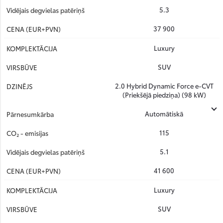
5.3
37 900
Luxury
SUV
2.0 Hybrid Dynamic Force e-CVT
(Priekšējā piedziņa) (98 kW)
Automātiskā
115
5.1
41 600
Luxury
SUV