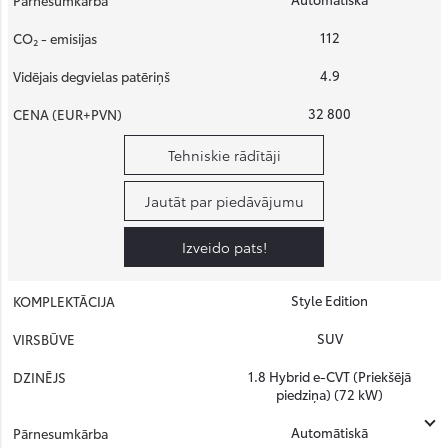
112
4.9
32 800
Tehniskie rādītāji
Jautāt par piedāvājumu
Izveido pats!
Style Edition
SUV
1.8 Hybrid e-CVT (Priekšējā
piedziņa) (72 kW)
Automātiskā