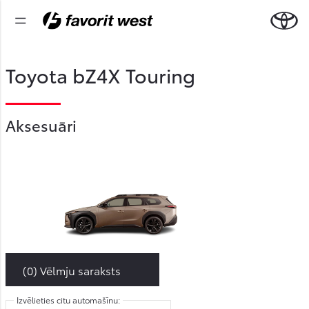
Toyota bZ4X Touring
Aksesuāri
(
0
) Vēlmju saraksts
Izvēlieties citu automašīnu: