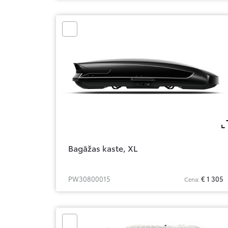
Bagāžas kaste, XL
PW30800015
€ 1 305
Cena: