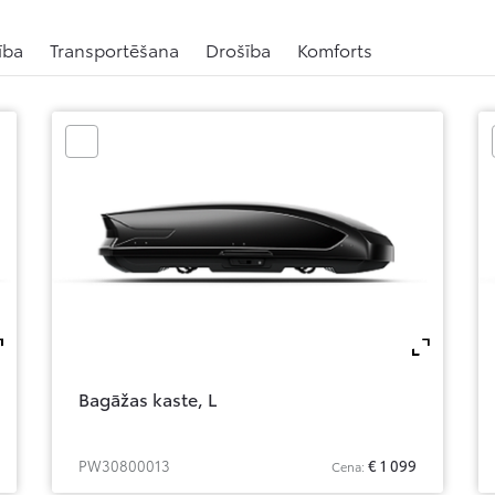
ība
Transportēšana
Drošība
Komforts
Zoom
Zo
Bagāžas kaste, L
PW30800013
€ 1 099
Cena: