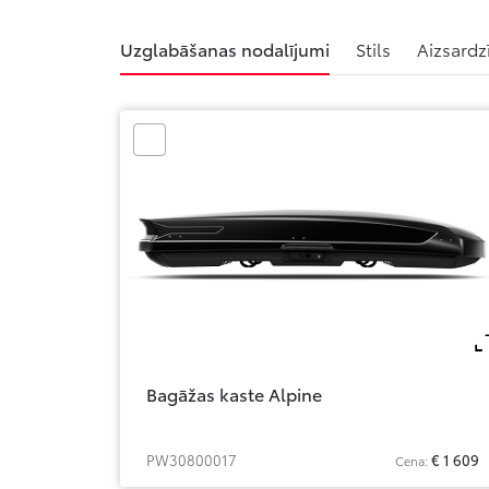
Uzglabāšanas nodalījumi
Stils
Aizsardz
Bagāžas kaste Alpine
PW30800017
€ 1 609
Cena: