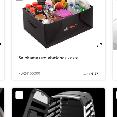
Zoom
Zo
Salokāma uzglabāšanas kaste
PW24100000
€ 87
Cena: