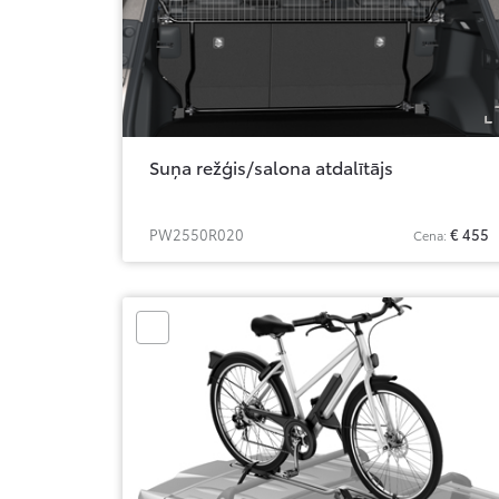
Suņa režģis/salona atdalītājs
PW2550R020
€ 455
Cena: