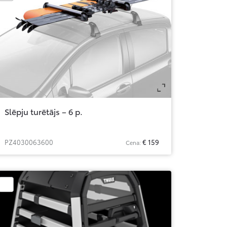
om
Zoom
Slēpju turētājs – 6 p.
PZ4030063600
€ 159
Cena: