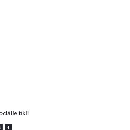
om
ociālie tīkli
Instagram
Facebook