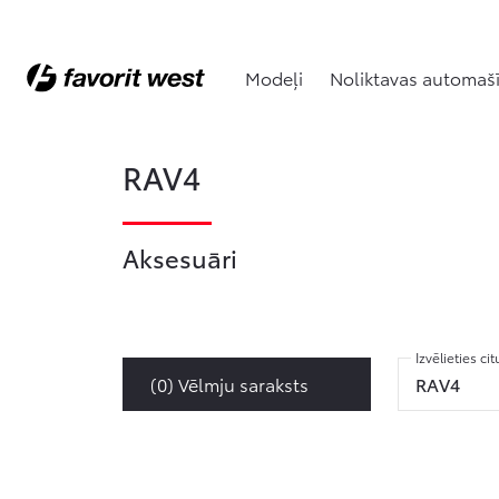
Modeļi
Noliktavas automaš
RAV4
Aksesuāri
Izvēlieties ci
RAV4
(
0
) Vēlmju saraksts