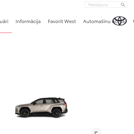
uāri
Informācija
Favorit West
Automašīnu noma