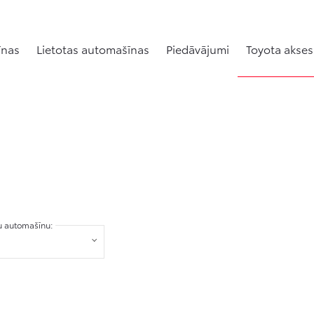
īnas
Lietotas automašīnas
Piedāvājumi
Toyota akses
tu automašīnu: