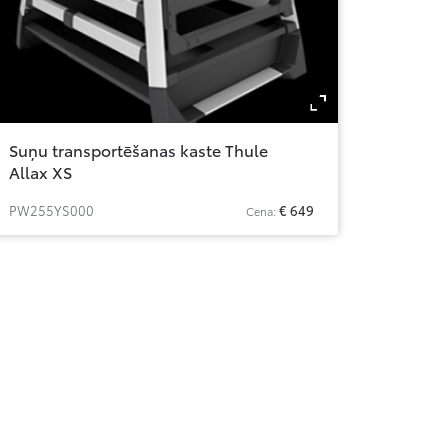
om
Zoom
Suņu transportēšanas kaste Thule
Allax XS
PW255YS000
€ 649
Cena: