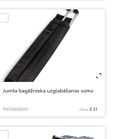
om
Zoom
Jumta bagāžnieka uzglabāšanas soma
PW30600001
€ 51
Cena: