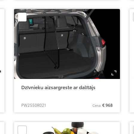
Zoom
Zo
Dzīvnieku aizsargreste ar dalītājs
PW2550R021
€ 968
Cena: