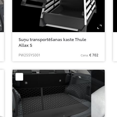
Zoom
Zo
Suņu transportēšanas kaste Thule
Allax S
PW255YS001
€ 702
Cena: