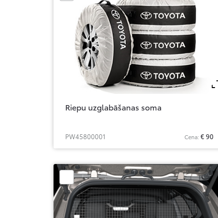
Riepu uzglabāšanas soma
PW45800001
€ 90
Cena: