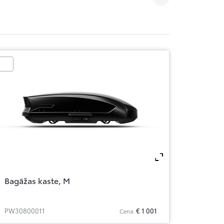
om
Zoom
Bagāžas kaste, M
PW30800011
€ 1 001
Cena: