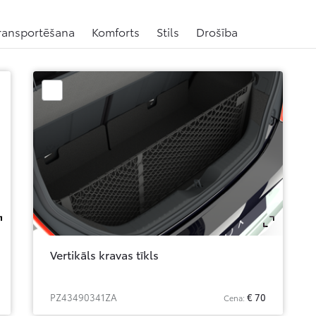
ransportēšana
Komforts
Stils
Drošība
Zoom
Zo
Vertikāls kravas tīkls
PZ43490341ZA
€ 70
Cena: