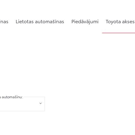
īnas
Lietotas automašīnas
Piedāvājumi
Toyota akses
tu automašīnu: