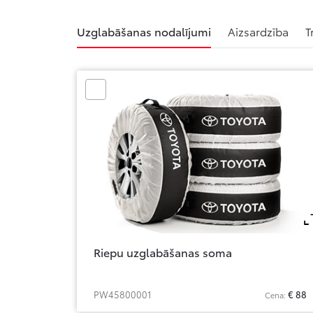
Uzglabāšanas nodalījumi
Aizsardzība
T
Riepu uzglabāšanas soma
PW45800001
€ 88
Cena: