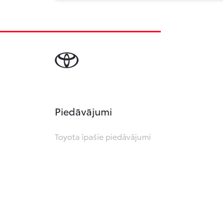
Piedāvājumi
Toyota īpašie piedāvājumi