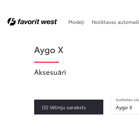
Modeļi
Noliktavas automaš
Aygo X
Aksesuāri
Izvēlieties ci
Aygo X
(
0
) Vēlmju saraksts