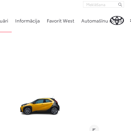
uāri
Informācija
Favorit West
Automašīnu noma