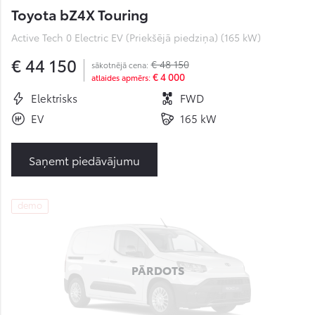
Toyota bZ4X Touring
Active Tech 0 Electric EV (Priekšējā piedziņa) (165 kW)
€ 44 150
€ 48 150
sākotnējā cena:
€ 4 000
atlaides apmērs:
Elektrisks
FWD
EV
165 kW
Saņemt piedāvājumu
demo
PĀRDOTS