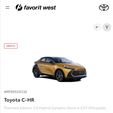
Noliktavas automašīnas
demo
#MT89559330
Toyota C-HR
Premiere Edition 2.0 Hybrid Dynamic Force e-CVT (Pilnpiedziņa) (112 kW)