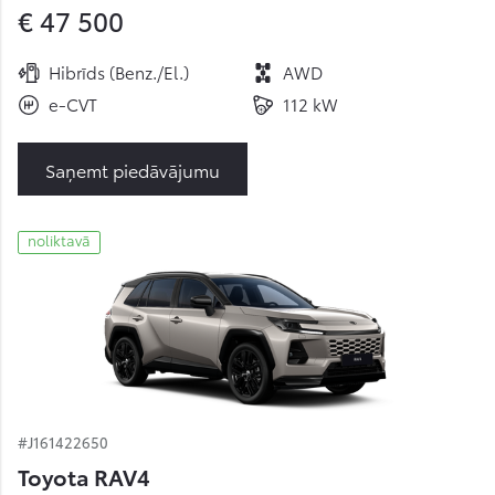
€ 47 500
Hibrīds (Benz./El.)
AWD
e-CVT
112 kW
Saņemt piedāvājumu
noliktavā
#J161422650
Toyota RAV4