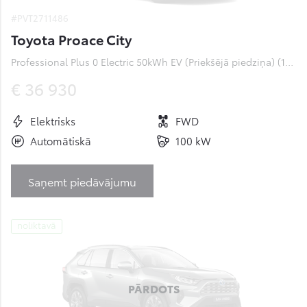
#PVT2711486
Toyota Proace City
Professional Plus 0 Electric 50kWh EV (Priekšējā piedziņa) (100 kW)
€ 36 930
Elektrisks
FWD
Automātiskā
100 kW
Saņemt piedāvājumu
noliktavā
PĀRDOTS