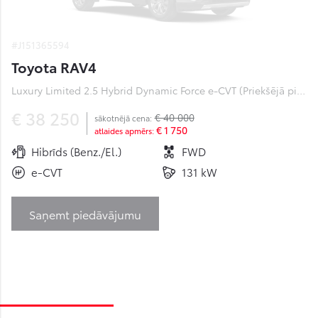
#J151365594
Toyota RAV4
Luxury Limited 2.5 Hybrid Dynamic Force e-CVT (Priekšējā piedziņa) (131 kW)
€ 38 250
€ 40 000
sākotnējā cena:
€ 1 750
atlaides apmērs:
Hibrīds (Benz./El.)
FWD
e-CVT
131 kW
Saņemt piedāvājumu