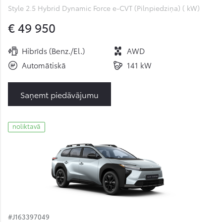
Style 2.5 Hybrid Dynamic Force e-CVT (Pilnpiedziņa) ( kW)
€ 49 950
Hibrīds (Benz./El.)
AWD
Automātiskā
141 kW
Saņemt piedāvājumu
noliktavā
#J163397049