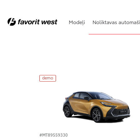
Modeļi
Noliktavas automaš
Noliktavas automašīnas
demo
#MT89559330