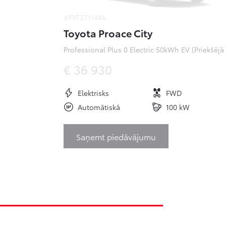
#PVT2711486
Toyota Proace City
Pr
€ 36 930
Elektrisks
FWD
Automātiskā
100 kW
Saņemt piedāvājumu