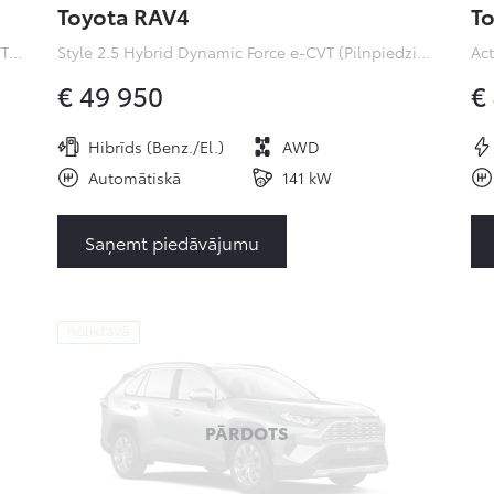
Toyota RAV4
To
Premiere Edition 2.0 Hybrid Dynamic Force e-CVT (Pilnpiedziņa) (112 kW)
Style 2.5 Hybrid Dynamic Force e-CVT (Pilnpiedziņa) ( kW)
€ 49 950
€
Hibrīds (Benz./El.)
AWD
Automātiskā
141 kW
Saņemt piedāvājumu
noliktavā
PĀRDOTS