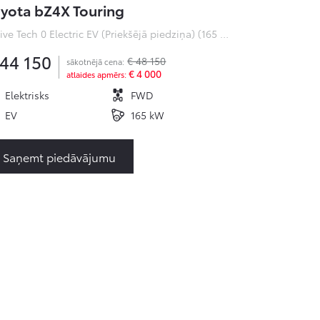
yota bZ4X Touring
Active Tech 0 Electric EV (Priekšējā piedziņa) (165 kW)
 44 150
€ 48 150
sākotnējā cena:
€ 4 000
atlaides apmērs:
Elektrisks
FWD
EV
165 kW
Saņemt piedāvājumu