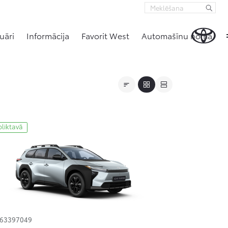
uāri
Informācija
Favorit West
Automašīnu noma
oliktavā
163397049