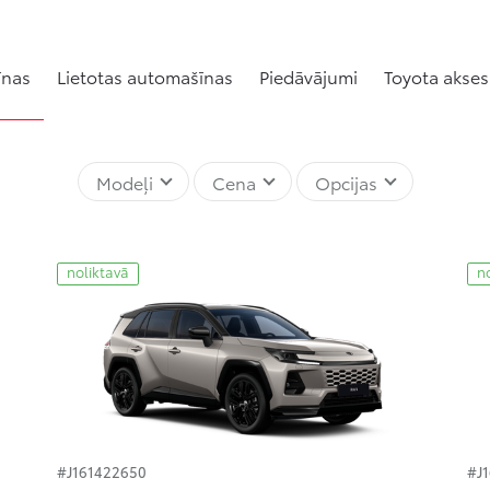
īnas
Lietotas automašīnas
Piedāvājumi
Toyota akses
Modeļi
Cena
Opcijas
noliktavā
n
#J161422650
#J