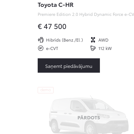
Toyota C-HR
€ 47 500
Hibrīds (Benz./El.)
AWD
e-CVT
112 kW
Saņemt piedāvājumu
demo
PĀRDOTS