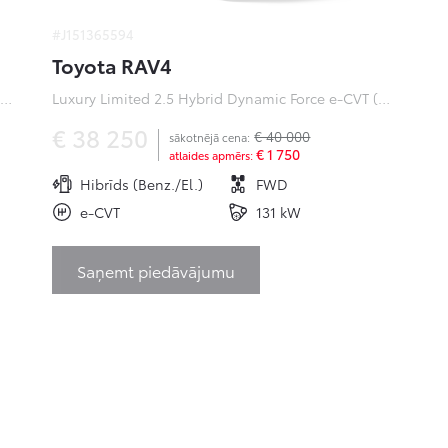
#J151365594
Toyota RAV4
ofessional Plus 0 Electric 50kWh EV (Priekšējā piedziņa) (100 kW)
Luxury Limited 2.5 Hybrid Dynamic Force e-CVT (Priekšējā piedziņa) (131 kW)
€ 38 250
€ 40 000
sākotnējā cena:
€ 1 750
atlaides apmērs:
Hibrīds (Benz./El.)
FWD
e-CVT
131 kW
Saņemt piedāvājumu