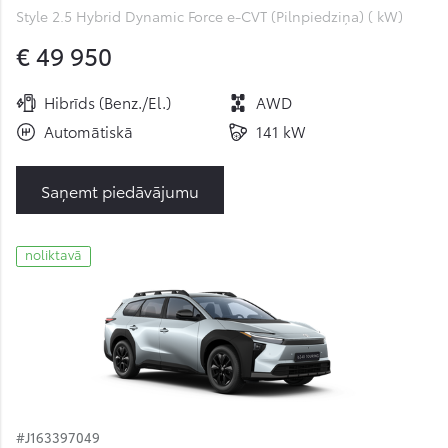
Style 2.5 Hybrid Dynamic Force e-CVT (Pilnpiedziņa) ( kW)
€ 49 950
Hibrīds (Benz./El.)
AWD
Automātiskā
141 kW
Saņemt piedāvājumu
noliktavā
#J163397049