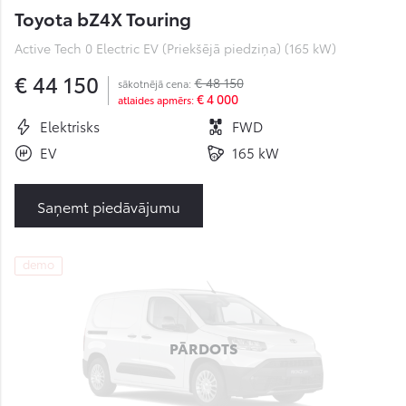
Toyota bZ4X Touring
Active Tech 0 Electric EV (Priekšējā piedziņa) (165 kW)
€ 44 150
€ 48 150
sākotnējā cena:
€ 4 000
atlaides apmērs:
Elektrisks
FWD
EV
165 kW
Saņemt piedāvājumu
demo
PĀRDOTS