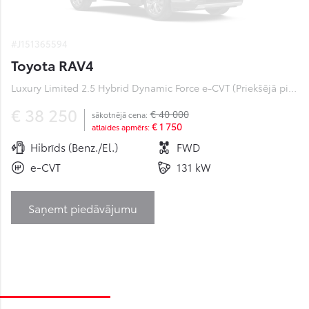
#J151365594
Toyota RAV4
Luxury Limited 2.5 Hybrid Dynamic Force e-CVT (Priekšējā piedziņa) (131 kW)
€ 38 250
€ 40 000
sākotnējā cena:
€ 1 750
atlaides apmērs:
Hibrīds (Benz./El.)
FWD
e-CVT
131 kW
Saņemt piedāvājumu