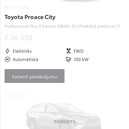
#PVT2711486
Toyota Proace City
Professional Plus 0 Electric 50kWh EV (Priekšējā piedziņa) (100 kW)
€ 36 930
Elektrisks
FWD
Automātiskā
100 kW
Saņemt piedāvājumu
noliktavā
PĀRDOTS