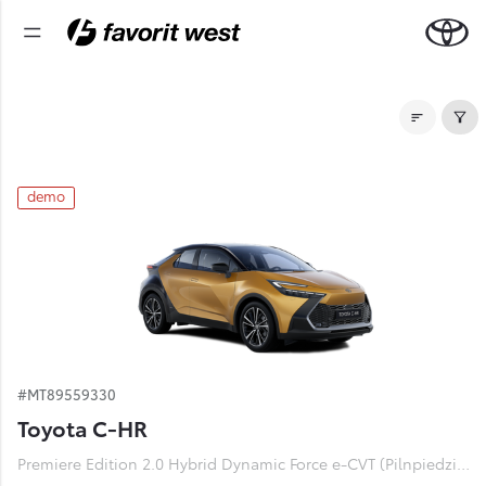
Noliktavas automašīnas
demo
#MT89559330
Toyota C-HR
Premiere Edition 2.0 Hybrid Dynamic Force e-CVT (Pilnpiedziņa) (112 kW)