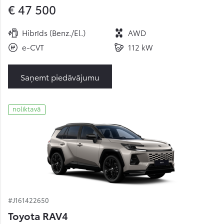
€ 47 500
Hibrīds (Benz./El.)
AWD
e-CVT
112 kW
Saņemt piedāvājumu
noliktavā
#J161422650
Toyota RAV4