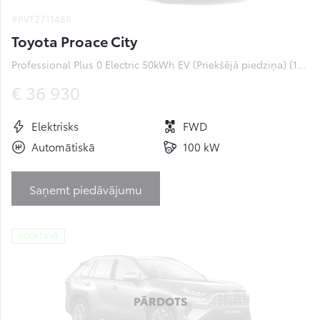
#PVT2711486
Toyota Proace City
Professional Plus 0 Electric 50kWh EV (Priekšējā piedziņa) (100 kW)
€ 36 930
Elektrisks
FWD
Automātiskā
100 kW
Saņemt piedāvājumu
noliktavā
PĀRDOTS