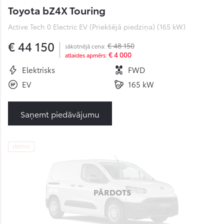
Toyota bZ4X Touring
Active Tech 0 Electric EV (Priekšējā piedziņa) (165 kW)
€ 44 150
€ 48 150
sākotnējā cena:
€ 4 000
atlaides apmērs:
Elektrisks
FWD
EV
165 kW
Saņemt piedāvājumu
demo
PĀRDOTS