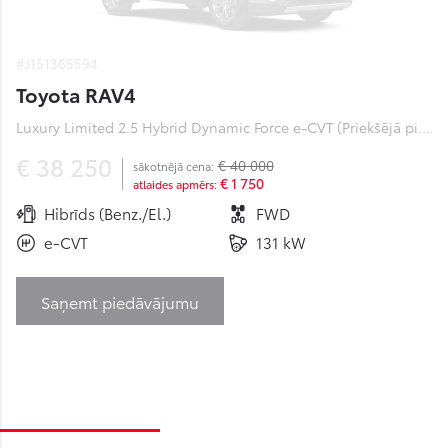
#J151365594
Toyota RAV4
Luxury Limited 2.5 Hybrid Dynamic Force e-CVT (Priekšējā piedziņa) (131 kW)
€ 38 250
€ 40 000
sākotnējā cena:
€ 1 750
atlaides apmērs:
Hibrīds (Benz./El.)
FWD
e-CVT
131 kW
Saņemt piedāvājumu