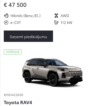
€ 47 500
Hibrīds (Benz./El.)
AWD
e-CVT
112 kW
Saņemt piedāvājumu
noliktavā
#J161422650
Toyota RAV4