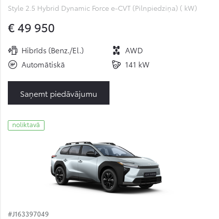
Style 2.5 Hybrid Dynamic Force e-CVT (Pilnpiedziņa) ( kW)
€ 49 950
Hibrīds (Benz./El.)
AWD
Automātiskā
141 kW
Saņemt piedāvājumu
noliktavā
#J163397049