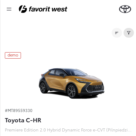
Noliktavas automašīnas
demo
#MT89559330
Toyota C-HR
Premiere Edition 2.0 Hybrid Dynamic Force e-CVT (Pilnpiedziņa) (112 kW)