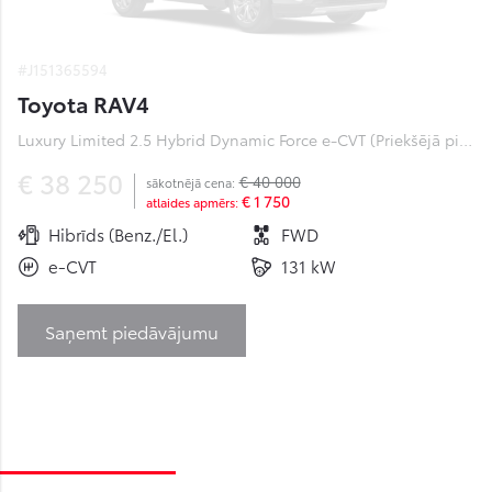
#J151365594
Toyota RAV4
Luxury Limited 2.5 Hybrid Dynamic Force e-CVT (Priekšējā piedziņa) (131 kW)
€ 38 250
€ 40 000
sākotnējā cena:
€ 1 750
atlaides apmērs:
Hibrīds (Benz./El.)
FWD
e-CVT
131 kW
Saņemt piedāvājumu