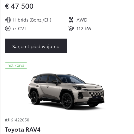
€ 47 500
Hibrīds (Benz./El.)
AWD
e-CVT
112 kW
Saņemt piedāvājumu
noliktavā
#J161422650
Toyota RAV4