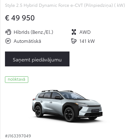
Style 2.5 Hybrid Dynamic Force e-CVT (Pilnpiedziņa) ( kW)
€ 49 950
Hibrīds (Benz./El.)
AWD
Automātiskā
141 kW
Saņemt piedāvājumu
noliktavā
#J163397049