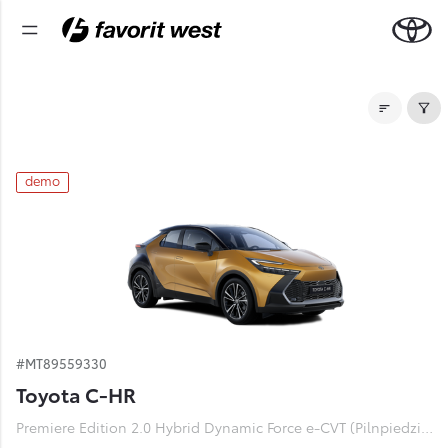
Noliktavas automašīnas
demo
#MT89559330
Toyota C-HR
Premiere Edition 2.0 Hybrid Dynamic Force e-CVT (Pilnpiedziņa) (112 kW)