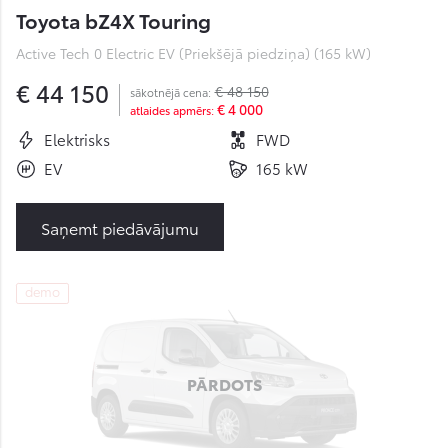
Toyota bZ4X Touring
Active Tech 0 Electric EV (Priekšējā piedziņa) (165 kW)
€ 44 150
€ 48 150
sākotnējā cena:
€ 4 000
atlaides apmērs:
Elektrisks
FWD
EV
165 kW
Saņemt piedāvājumu
demo
PĀRDOTS