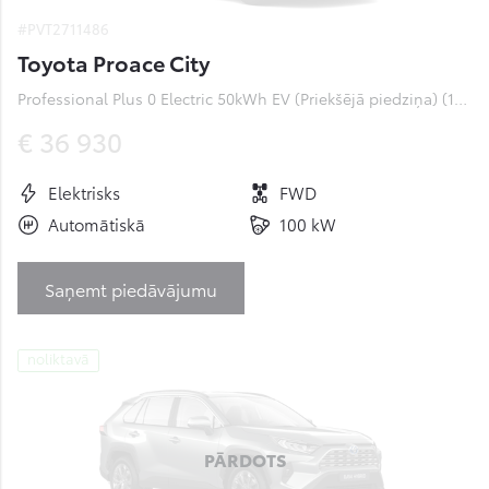
#PVT2711486
Toyota Proace City
Professional Plus 0 Electric 50kWh EV (Priekšējā piedziņa) (100 kW)
€ 36 930
Elektrisks
FWD
Automātiskā
100 kW
Saņemt piedāvājumu
noliktavā
PĀRDOTS