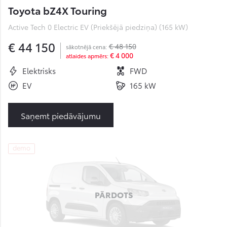
Toyota bZ4X Touring
Active Tech 0 Electric EV (Priekšējā piedziņa) (165 kW)
€ 44 150
€ 48 150
sākotnējā cena:
€ 4 000
atlaides apmērs:
Elektrisks
FWD
EV
165 kW
Saņemt piedāvājumu
demo
PĀRDOTS