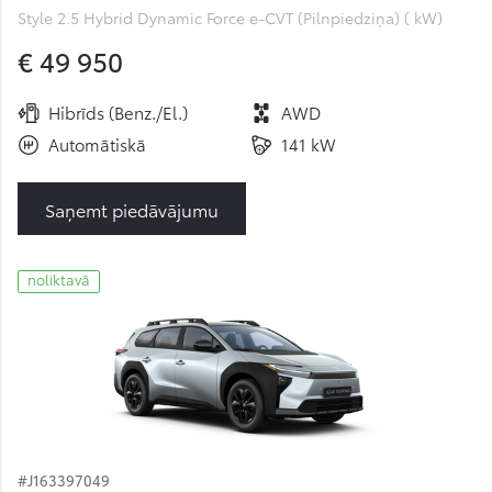
Style 2.5 Hybrid Dynamic Force e-CVT (Pilnpiedziņa) ( kW)
€ 49 950
Hibrīds (Benz./El.)
AWD
Automātiskā
141 kW
Saņemt piedāvājumu
noliktavā
#J163397049