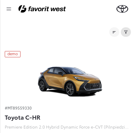
Noliktavas automašīnas
demo
#MT89559330
Toyota C-HR
Premiere Edition 2.0 Hybrid Dynamic Force e-CVT (Pilnpiedziņa) (112 kW)