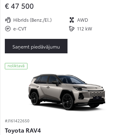
€ 47 500
Hibrīds (Benz./El.)
AWD
e-CVT
112 kW
Saņemt piedāvājumu
noliktavā
#J161422650
Toyota RAV4