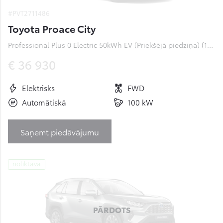
#PVT2711486
Toyota Proace City
Professional Plus 0 Electric 50kWh EV (Priekšējā piedziņa) (100 kW)
€ 36 930
Elektrisks
FWD
Automātiskā
100 kW
Saņemt piedāvājumu
noliktavā
PĀRDOTS