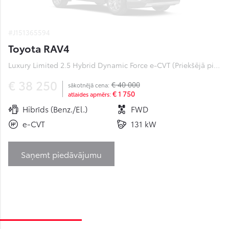
#J151365594
Toyota RAV4
Luxury Limited 2.5 Hybrid Dynamic Force e-CVT (Priekšējā piedziņa) (131 kW)
€ 38 250
€ 40 000
sākotnējā cena:
€ 1 750
atlaides apmērs:
Hibrīds (Benz./El.)
FWD
e-CVT
131 kW
Saņemt piedāvājumu