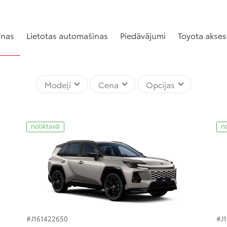
īnas
Lietotas automašīnas
Piedāvājumi
Toyota akses
Modeļi
Cena
Opcijas
noliktavā
n
#J161422650
#J