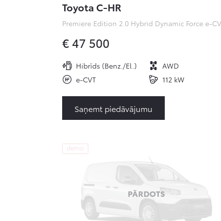
Toyota C-HR
€ 47 500
Hibrīds (Benz./El.)
AWD
e-CVT
112 kW
Saņemt piedāvājumu
demo
PĀRDOTS