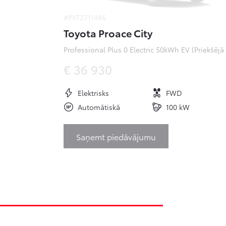
#PVT2711486
Toyota Proace City
Pr
€ 36 930
Elektrisks
FWD
Automātiskā
100 kW
Saņemt piedāvājumu