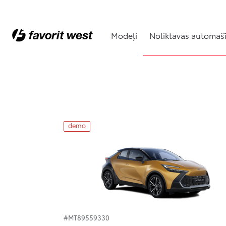
Modeļi
Noliktavas automaš
Noliktavas automašīnas
demo
#MT89559330