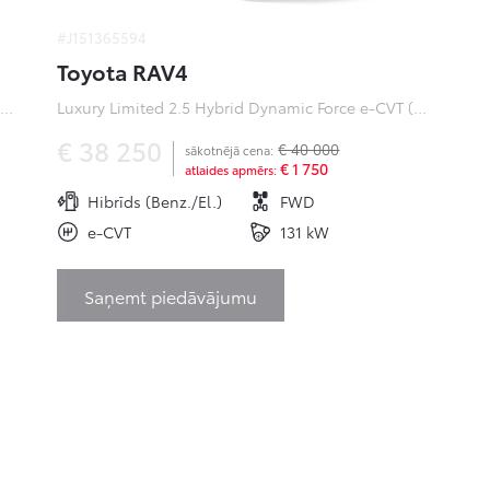
#J151365594
Toyota RAV4
ofessional Plus 0 Electric 50kWh EV (Priekšējā piedziņa) (100 kW)
Luxury Limited 2.5 Hybrid Dynamic Force e-CVT (Priekšējā piedziņa) (131 kW)
€ 38 250
€ 40 000
sākotnējā cena:
€ 1 750
atlaides apmērs:
Hibrīds (Benz./El.)
FWD
e-CVT
131 kW
Saņemt piedāvājumu