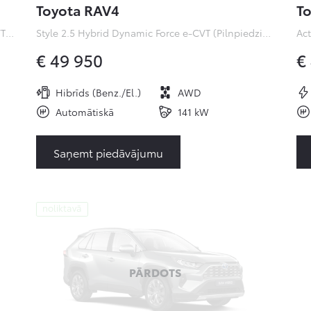
Toyota RAV4
To
Premiere Edition 2.0 Hybrid Dynamic Force e-CVT (Pilnpiedziņa) (112 kW)
Style 2.5 Hybrid Dynamic Force e-CVT (Pilnpiedziņa) ( kW)
€ 49 950
€
Hibrīds (Benz./El.)
AWD
Automātiskā
141 kW
Saņemt piedāvājumu
noliktavā
PĀRDOTS