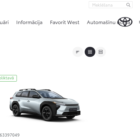
uāri
Informācija
Favorit West
Automašīnu noma
oliktavā
163397049