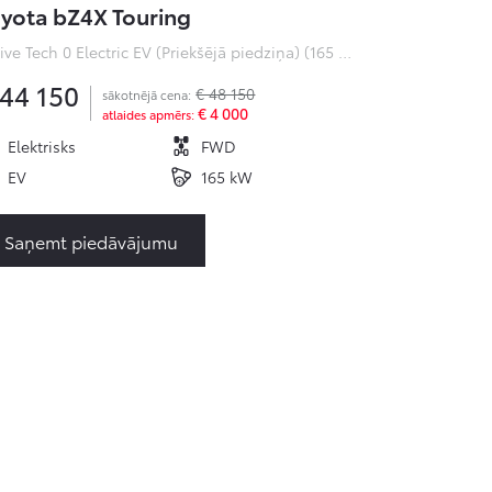
yota bZ4X Touring
Active Tech 0 Electric EV (Priekšējā piedziņa) (165 kW)
 44 150
€ 48 150
sākotnējā cena:
€ 4 000
atlaides apmērs:
Elektrisks
FWD
EV
165 kW
Saņemt piedāvājumu