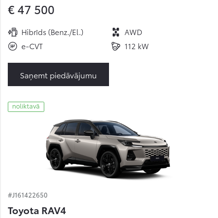
€ 47 500
Hibrīds (Benz./El.)
AWD
e-CVT
112 kW
Saņemt piedāvājumu
noliktavā
#J161422650
Toyota RAV4