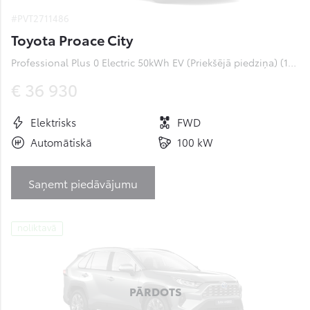
#PVT2711486
Toyota Proace City
Professional Plus 0 Electric 50kWh EV (Priekšējā piedziņa) (100 kW)
€ 36 930
Elektrisks
FWD
Automātiskā
100 kW
Saņemt piedāvājumu
noliktavā
PĀRDOTS