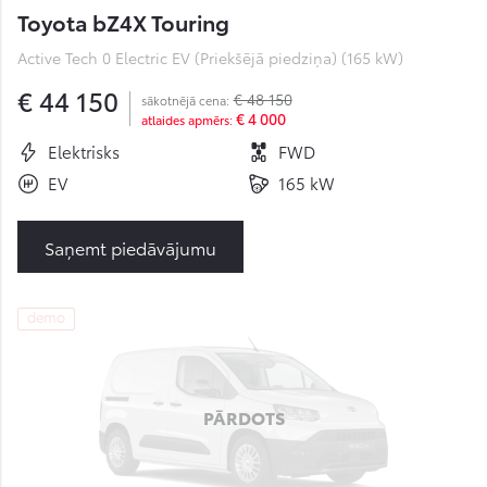
Toyota bZ4X Touring
Active Tech 0 Electric EV (Priekšējā piedziņa) (165 kW)
€ 44 150
€ 48 150
sākotnējā cena:
€ 4 000
atlaides apmērs:
Elektrisks
FWD
EV
165 kW
Saņemt piedāvājumu
demo
PĀRDOTS