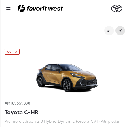
Noliktavas automašīnas
demo
#MT89559330
Toyota C-HR
Premiere Edition 2.0 Hybrid Dynamic Force e-CVT (Pilnpiedziņa) (112 kW)