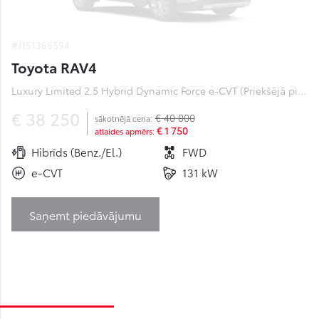
#J151365594
Toyota RAV4
Luxury Limited 2.5 Hybrid Dynamic Force e-CVT (Priekšējā piedziņa) (131 kW)
€ 38 250
€ 40 000
sākotnējā cena:
€ 1 750
atlaides apmērs:
Hibrīds (Benz./El.)
FWD
e-CVT
131 kW
Saņemt piedāvājumu