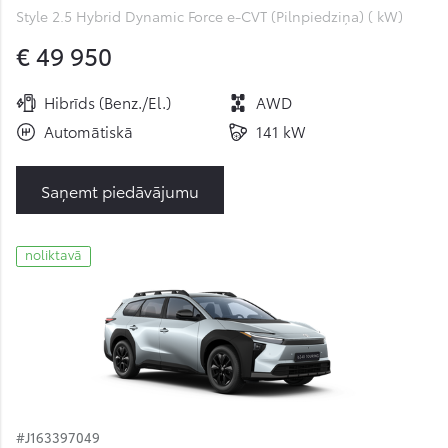
Style 2.5 Hybrid Dynamic Force e-CVT (Pilnpiedziņa) ( kW)
€ 49 950
Hibrīds (Benz./El.)
AWD
Automātiskā
141 kW
Saņemt piedāvājumu
noliktavā
#J163397049