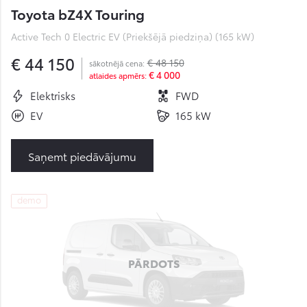
Toyota bZ4X Touring
Active Tech 0 Electric EV (Priekšējā piedziņa) (165 kW)
€ 44 150
€ 48 150
sākotnējā cena:
€ 4 000
atlaides apmērs:
Elektrisks
FWD
EV
165 kW
Saņemt piedāvājumu
demo
PĀRDOTS