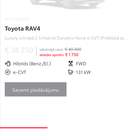
#J151365594
Toyota RAV4
Luxury Limited 2.5 Hybrid Dynamic Force e-CVT (Priekšējā piedziņa) (131 kW)
€ 38 250
€ 40 000
sākotnējā cena:
€ 1 750
atlaides apmērs:
Hibrīds (Benz./El.)
FWD
e-CVT
131 kW
Saņemt piedāvājumu