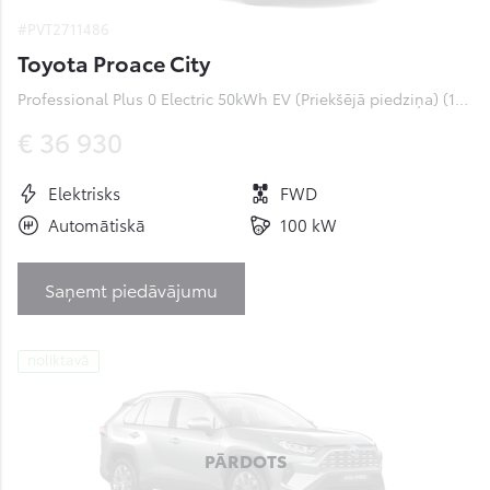
#PVT2711486
Toyota Proace City
Professional Plus 0 Electric 50kWh EV (Priekšējā piedziņa) (100 kW)
€ 36 930
Elektrisks
FWD
Automātiskā
100 kW
Saņemt piedāvājumu
noliktavā
PĀRDOTS