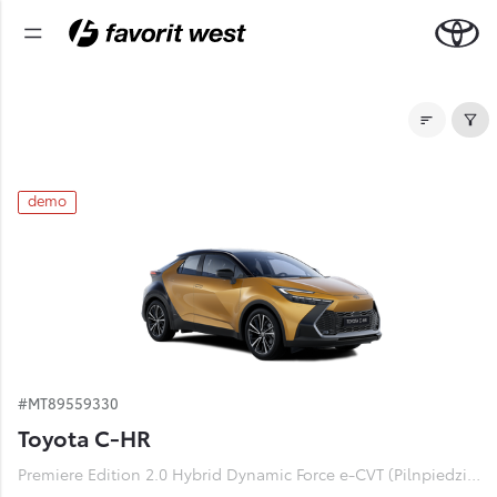
Noliktavas automašīnas
demo
#MT89559330
Toyota C-HR
Premiere Edition 2.0 Hybrid Dynamic Force e-CVT (Pilnpiedziņa) (112 kW)