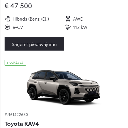
€ 47 500
Hibrīds (Benz./El.)
AWD
e-CVT
112 kW
Saņemt piedāvājumu
noliktavā
#J161422650
Toyota RAV4