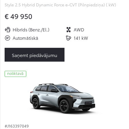
Style 2.5 Hybrid Dynamic Force e-CVT (Pilnpiedziņa) ( kW)
€ 49 950
Hibrīds (Benz./El.)
AWD
Automātiskā
141 kW
Saņemt piedāvājumu
noliktavā
#J163397049