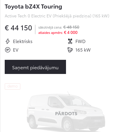
Toyota bZ4X Touring
Active Tech 0 Electric EV (Priekšējā piedziņa) (165 kW)
€ 44 150
€ 48 150
sākotnējā cena:
€ 4 000
atlaides apmērs:
Elektrisks
FWD
EV
165 kW
Saņemt piedāvājumu
demo
PĀRDOTS