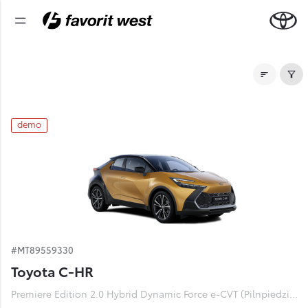
Noliktavas automašīnas
demo
#MT89559330
Toyota C-HR
Premiere Edition 2.0 Hybrid Dynamic Force e-CVT (Pilnpiedziņa) (112 kW)