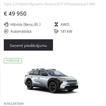
Style 2.5 Hybrid Dynamic Force e-CVT (Pilnpiedziņa) ( kW)
€ 49 950
Hibrīds (Benz./El.)
AWD
Automātiskā
141 kW
Saņemt piedāvājumu
noliktavā
#J163397049