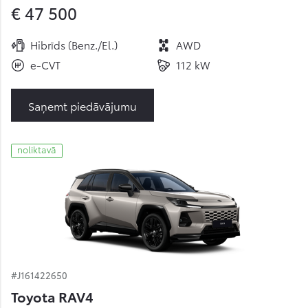
€ 47 500
Hibrīds (Benz./El.)
AWD
e-CVT
112 kW
Saņemt piedāvājumu
noliktavā
#J161422650
Toyota RAV4