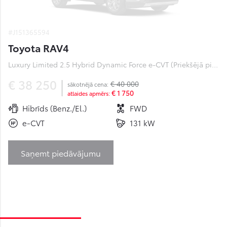
#J151365594
Toyota RAV4
Luxury Limited 2.5 Hybrid Dynamic Force e-CVT (Priekšējā piedziņa) (131 kW)
€ 38 250
€ 40 000
sākotnējā cena:
€ 1 750
atlaides apmērs:
Hibrīds (Benz./El.)
FWD
e-CVT
131 kW
Saņemt piedāvājumu