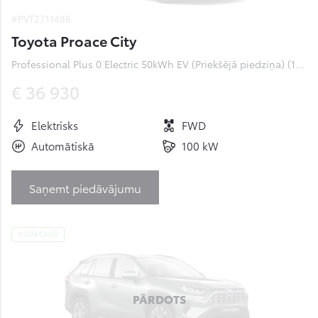
#PVT2711486
Toyota Proace City
Professional Plus 0 Electric 50kWh EV (Priekšējā piedziņa) (100 kW)
€ 36 930
Elektrisks
FWD
Automātiskā
100 kW
Saņemt piedāvājumu
noliktavā
PĀRDOTS