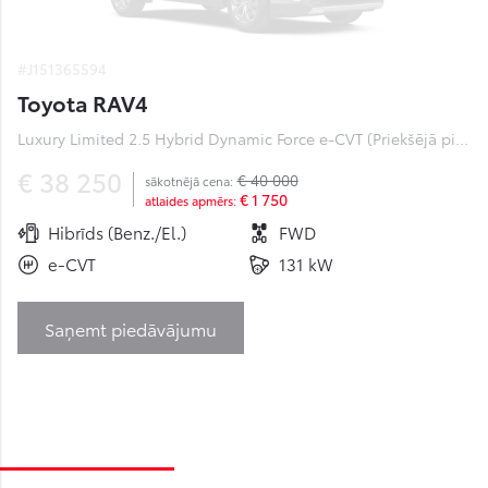
#J151365594
Toyota RAV4
Luxury Limited 2.5 Hybrid Dynamic Force e-CVT (Priekšējā piedziņa) (131 kW)
€ 38 250
€ 40 000
sākotnējā cena:
€ 1 750
atlaides apmērs:
Hibrīds (Benz./El.)
FWD
e-CVT
131 kW
Saņemt piedāvājumu