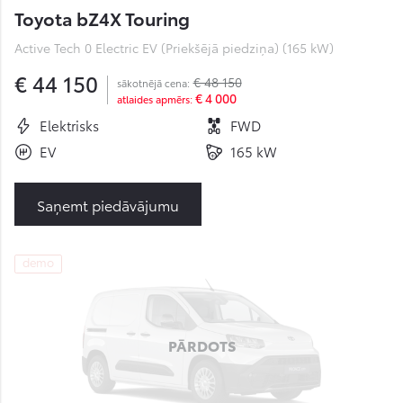
Toyota bZ4X Touring
Active Tech 0 Electric EV (Priekšējā piedziņa) (165 kW)
€ 44 150
€ 48 150
sākotnējā cena:
€ 4 000
atlaides apmērs:
Elektrisks
FWD
EV
165 kW
Saņemt piedāvājumu
demo
PĀRDOTS