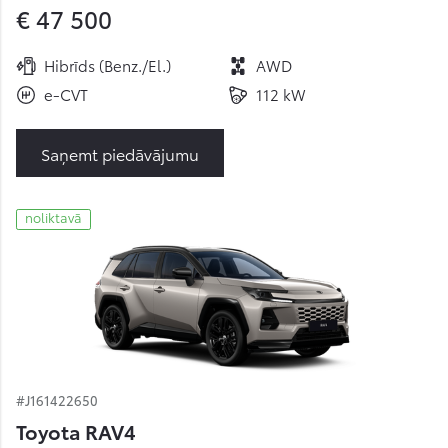
€ 47 500
Hibrīds (Benz./El.)
AWD
e-CVT
112 kW
Saņemt piedāvājumu
noliktavā
#J161422650
Toyota RAV4