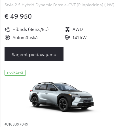
Style 2.5 Hybrid Dynamic Force e-CVT (Pilnpiedziņa) ( kW)
€ 49 950
Hibrīds (Benz./El.)
AWD
Automātiskā
141 kW
Saņemt piedāvājumu
noliktavā
#J163397049