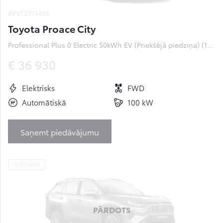
#PVT2711486
Toyota Proace City
Professional Plus 0 Electric 50kWh EV (Priekšējā piedziņa) (100 kW)
€ 36 930
Elektrisks
FWD
Automātiskā
100 kW
Saņemt piedāvājumu
noliktavā
PĀRDOTS