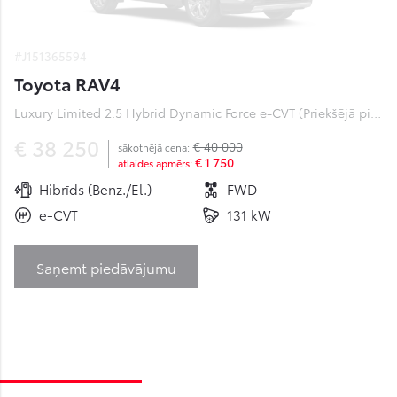
#J151365594
Toyota RAV4
Luxury Limited 2.5 Hybrid Dynamic Force e-CVT (Priekšējā piedziņa) (131 kW)
€ 38 250
€ 40 000
sākotnējā cena:
€ 1 750
atlaides apmērs:
Hibrīds (Benz./El.)
FWD
e-CVT
131 kW
Saņemt piedāvājumu