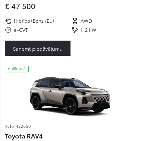
€ 47 500
Hibrīds (Benz./El.)
AWD
e-CVT
112 kW
Saņemt piedāvājumu
noliktavā
#J161422650
Toyota RAV4