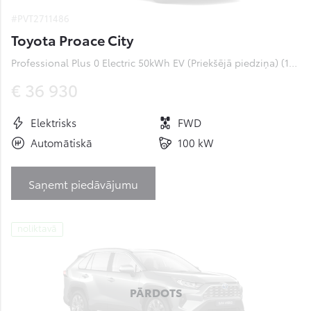
#PVT2711486
Toyota Proace City
Professional Plus 0 Electric 50kWh EV (Priekšējā piedziņa) (100 kW)
€ 36 930
Elektrisks
FWD
Automātiskā
100 kW
Saņemt piedāvājumu
noliktavā
PĀRDOTS