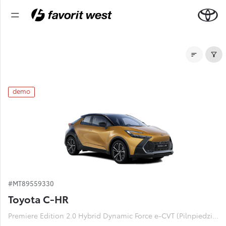
Noliktavas automašīnas
demo
#MT89559330
Toyota C-HR
Premiere Edition 2.0 Hybrid Dynamic Force e-CVT (Pilnpiedziņa) (112 kW)