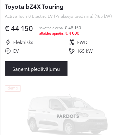
Toyota bZ4X Touring
Active Tech 0 Electric EV (Priekšējā piedziņa) (165 kW)
€ 44 150
€ 48 150
sākotnējā cena:
€ 4 000
atlaides apmērs:
Elektrisks
FWD
EV
165 kW
Saņemt piedāvājumu
demo
PĀRDOTS