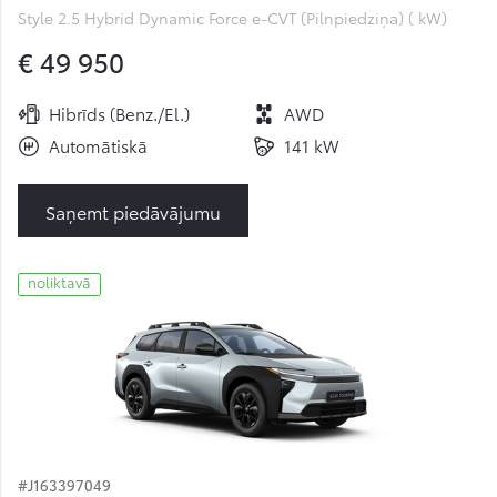
Style 2.5 Hybrid Dynamic Force e-CVT (Pilnpiedziņa) ( kW)
€ 49 950
Hibrīds (Benz./El.)
AWD
Automātiskā
141 kW
Saņemt piedāvājumu
noliktavā
#J163397049