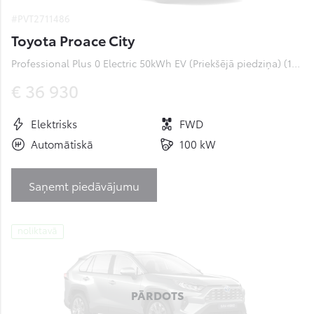
#PVT2711486
Toyota Proace City
Professional Plus 0 Electric 50kWh EV (Priekšējā piedziņa) (100 kW)
€ 36 930
Elektrisks
FWD
Automātiskā
100 kW
Saņemt piedāvājumu
noliktavā
PĀRDOTS