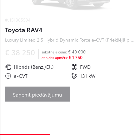
#J151365594
Toyota RAV4
Luxury Limited 2.5 Hybrid Dynamic Force e-CVT (Priekšējā piedziņa) (131 kW)
€ 38 250
€ 40 000
sākotnējā cena:
€ 1 750
atlaides apmērs:
Hibrīds (Benz./El.)
FWD
e-CVT
131 kW
Saņemt piedāvājumu