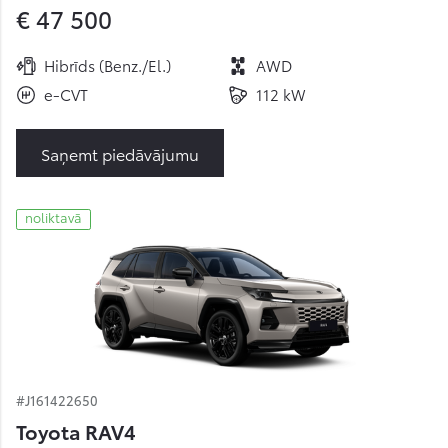
€ 47 500
Hibrīds (Benz./El.)
AWD
e-CVT
112 kW
Saņemt piedāvājumu
noliktavā
#J161422650
Toyota RAV4