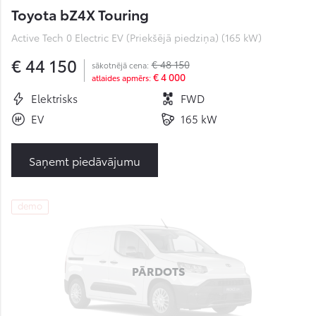
Toyota bZ4X Touring
Active Tech 0 Electric EV (Priekšējā piedziņa) (165 kW)
€ 44 150
€ 48 150
sākotnējā cena:
€ 4 000
atlaides apmērs:
Elektrisks
FWD
EV
165 kW
Saņemt piedāvājumu
demo
PĀRDOTS