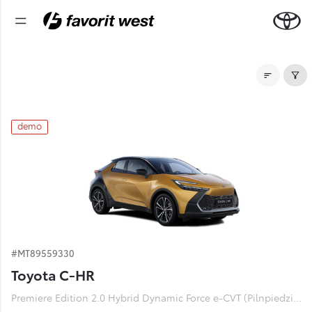
Noliktavas automašīnas
demo
#MT89559330
Toyota C-HR
Premiere Edition 2.0 Hybrid Dynamic Force e-CVT (Pilnpiedziņa) (112 kW)