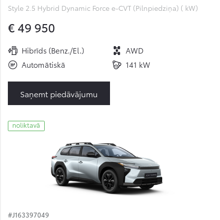
Style 2.5 Hybrid Dynamic Force e-CVT (Pilnpiedziņa) ( kW)
€ 49 950
Hibrīds (Benz./El.)
AWD
Automātiskā
141 kW
Saņemt piedāvājumu
noliktavā
#J163397049