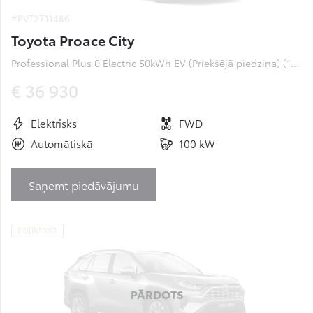
#PVT2711486
Toyota Proace City
Professional Plus 0 Electric 50kWh EV (Priekšējā piedziņa) (100 kW)
€ 36 930
Elektrisks
FWD
Automātiskā
100 kW
Saņemt piedāvājumu
noliktavā
PĀRDOTS