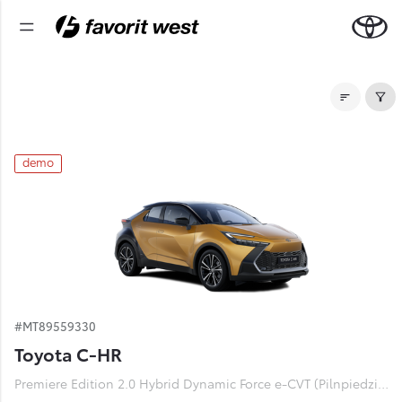
Noliktavas automašīnas
demo
#MT89559330
Toyota C-HR
Premiere Edition 2.0 Hybrid Dynamic Force e-CVT (Pilnpiedziņa) (112 kW)