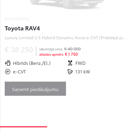
#J151365594
Toyota RAV4
Luxury Limited 2.5 Hybrid Dynamic Force e-CVT (Priekšējā piedziņa) (131 kW)
€ 38 250
€ 40 000
sākotnējā cena:
€ 1 750
atlaides apmērs:
Hibrīds (Benz./El.)
FWD
e-CVT
131 kW
Saņemt piedāvājumu