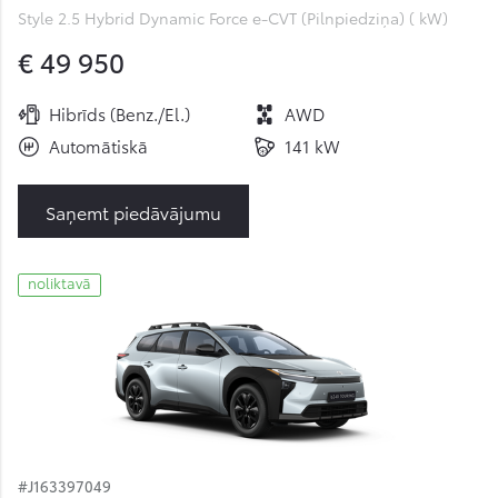
Style 2.5 Hybrid Dynamic Force e-CVT (Pilnpiedziņa) ( kW)
€ 49 950
Hibrīds (Benz./El.)
AWD
Automātiskā
141 kW
Saņemt piedāvājumu
noliktavā
#J163397049