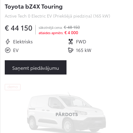
Toyota bZ4X Touring
Active Tech 0 Electric EV (Priekšējā piedziņa) (165 kW)
€ 44 150
€ 48 150
sākotnējā cena:
€ 4 000
atlaides apmērs:
Elektrisks
FWD
EV
165 kW
Saņemt piedāvājumu
demo
PĀRDOTS