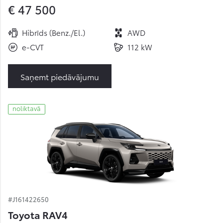
€ 47 500
Hibrīds (Benz./El.)
AWD
e-CVT
112 kW
Saņemt piedāvājumu
noliktavā
#J161422650
Toyota RAV4