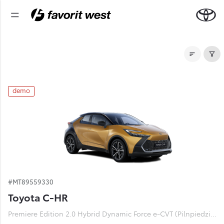
Noliktavas automašīnas
demo
#MT89559330
Toyota C-HR
Premiere Edition 2.0 Hybrid Dynamic Force e-CVT (Pilnpiedziņa) (112 kW)