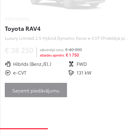
#J151365594
Toyota RAV4
Luxury Limited 2.5 Hybrid Dynamic Force e-CVT (Priekšējā piedziņa) (131 kW)
€ 38 250
€ 40 000
sākotnējā cena:
€ 1 750
atlaides apmērs:
Hibrīds (Benz./El.)
FWD
e-CVT
131 kW
Saņemt piedāvājumu