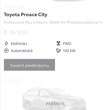
#PVT2711486
Toyota Proace City
Professional Plus 0 Electric 50kWh EV (Priekšējā piedziņa) (100 kW)
€ 36 930
Elektrisks
FWD
Automātiskā
100 kW
Saņemt piedāvājumu
noliktavā
PĀRDOTS