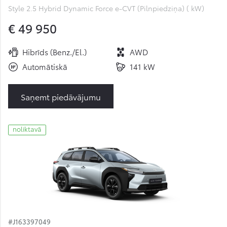
Style 2.5 Hybrid Dynamic Force e-CVT (Pilnpiedziņa) ( kW)
€ 49 950
Hibrīds (Benz./El.)
AWD
Automātiskā
141 kW
Saņemt piedāvājumu
noliktavā
#J163397049