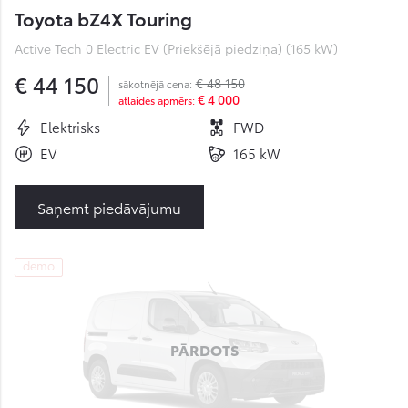
Toyota bZ4X Touring
Active Tech 0 Electric EV (Priekšējā piedziņa) (165 kW)
€ 44 150
€ 48 150
sākotnējā cena:
€ 4 000
atlaides apmērs:
Elektrisks
FWD
EV
165 kW
Saņemt piedāvājumu
demo
PĀRDOTS