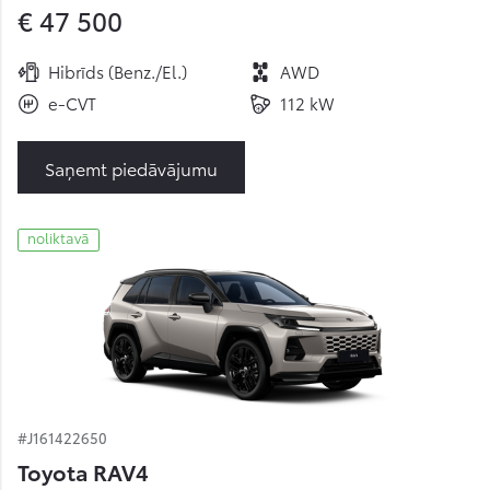
€ 47 500
Hibrīds (Benz./El.)
AWD
e-CVT
112 kW
Saņemt piedāvājumu
noliktavā
#J161422650
Toyota RAV4