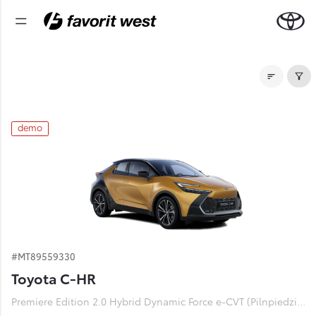
Noliktavas automašīnas
demo
#MT89559330
Toyota C-HR
Premiere Edition 2.0 Hybrid Dynamic Force e-CVT (Pilnpiedziņa) (112 kW)