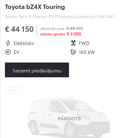
Toyota bZ4X Touring
Active Tech 0 Electric EV (Priekšējā piedziņa) (165 kW)
€ 44 150
€ 48 150
sākotnējā cena:
€ 4 000
atlaides apmērs:
Elektrisks
FWD
EV
165 kW
Saņemt piedāvājumu
demo
PĀRDOTS