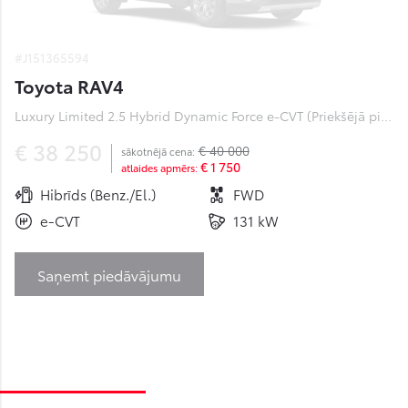
#J151365594
Toyota RAV4
Luxury Limited 2.5 Hybrid Dynamic Force e-CVT (Priekšējā piedziņa) (131 kW)
€ 38 250
€ 40 000
sākotnējā cena:
€ 1 750
atlaides apmērs:
Hibrīds (Benz./El.)
FWD
e-CVT
131 kW
Saņemt piedāvājumu