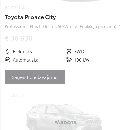
#PVT2711486
Toyota Proace City
Professional Plus 0 Electric 50kWh EV (Priekšējā piedziņa) (100 kW)
€ 36 930
Elektrisks
FWD
Automātiskā
100 kW
Saņemt piedāvājumu
noliktavā
PĀRDOTS