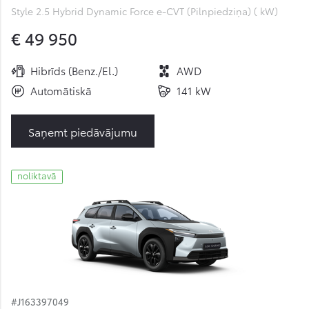
Style 2.5 Hybrid Dynamic Force e-CVT (Pilnpiedziņa) ( kW)
€ 49 950
Hibrīds (Benz./El.)
AWD
Automātiskā
141 kW
Saņemt piedāvājumu
noliktavā
#J163397049