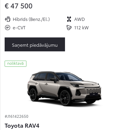
€ 47 500
Hibrīds (Benz./El.)
AWD
e-CVT
112 kW
Saņemt piedāvājumu
noliktavā
#J161422650
Toyota RAV4