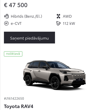
€ 47 500
Hibrīds (Benz./El.)
AWD
e-CVT
112 kW
Saņemt piedāvājumu
noliktavā
#J161422650
Toyota RAV4