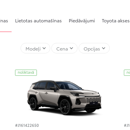
īnas
Lietotas automašīnas
Piedāvājumi
Toyota akses
Modeļi
Cena
Opcijas
noliktavā
n
#J161422650
#J