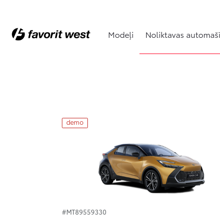
Modeļi
Noliktavas automaš
Noliktavas automašīnas
demo
#MT89559330