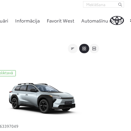
uāri
Informācija
Favorit West
Automašīnu noma
oliktavā
163397049