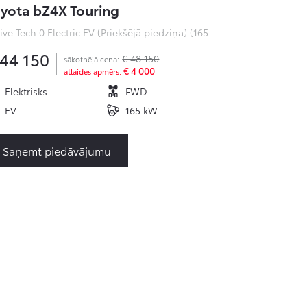
yota bZ4X Touring
Active Tech 0 Electric EV (Priekšējā piedziņa) (165 kW)
 44 150
€ 48 150
sākotnējā cena:
€ 4 000
atlaides apmērs:
Elektrisks
FWD
EV
165 kW
Saņemt piedāvājumu