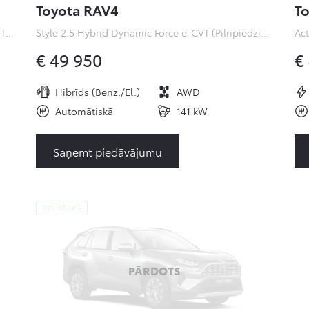
Toyota RAV4
To
Premiere Edition 2.0 Hybrid Dynamic Force e-CVT (Pilnpiedziņa) (112 kW)
Style 2.5 Hybrid Dynamic Force e-CVT (Pilnpiedziņa) ( kW)
€ 49 950
€
Hibrīds (Benz./El.)
AWD
Automātiskā
141 kW
Saņemt piedāvājumu
noliktavā
PĀRDOTS