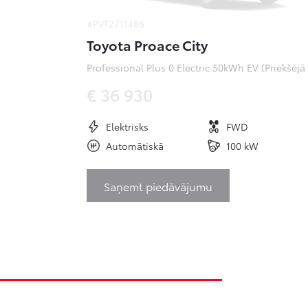
#PVT2711486
Toyota Proace City
Pr
€ 36 930
Elektrisks
FWD
Automātiskā
100 kW
Saņemt piedāvājumu