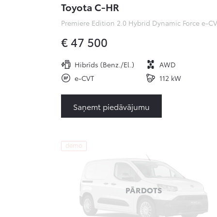
Toyota C-HR
€ 47 500
Hibrīds (Benz./El.)
AWD
e-CVT
112 kW
Saņemt piedāvājumu
demo
PĀRDOTS