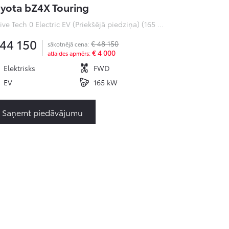
yota bZ4X Touring
Active Tech 0 Electric EV (Priekšējā piedziņa) (165 kW)
 44 150
€ 48 150
sākotnējā cena:
€ 4 000
atlaides apmērs:
Elektrisks
FWD
EV
165 kW
Saņemt piedāvājumu