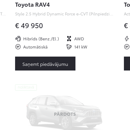
Toyota RAV4
To
Premiere Edition 2.0 Hybrid Dynamic Force e-CVT (Pilnpiedziņa) (112 kW)
Style 2.5 Hybrid Dynamic Force e-CVT (Pilnpiedziņa) ( kW)
€ 49 950
€
Hibrīds (Benz./El.)
AWD
Automātiskā
141 kW
Saņemt piedāvājumu
noliktavā
PĀRDOTS