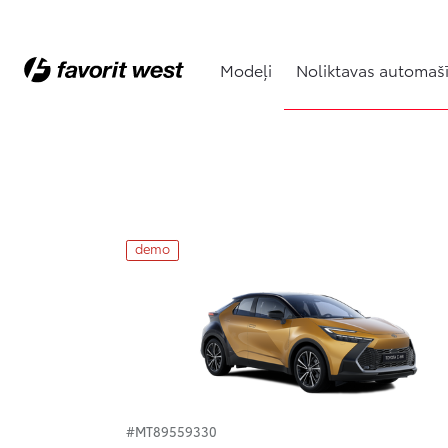
Modeļi
Noliktavas automaš
Noliktavas automašīnas
demo
#MT89559330