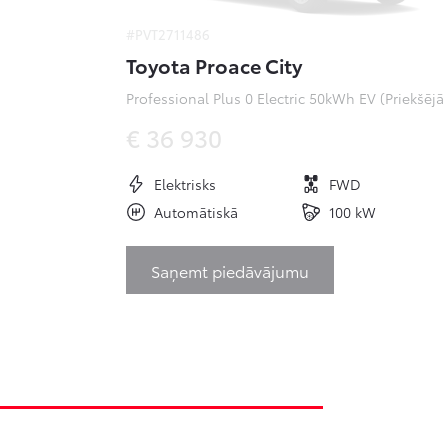
#PVT2711486
Toyota Proace City
Pr
€ 36 930
Elektrisks
FWD
Automātiskā
100 kW
Saņemt piedāvājumu