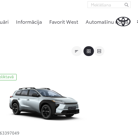
uāri
Informācija
Favorit West
Automašīnu noma
oliktavā
163397049