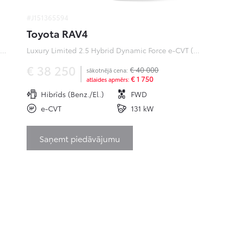
#J151365594
Toyota RAV4
ofessional Plus 0 Electric 50kWh EV (Priekšējā piedziņa) (100 kW)
Luxury Limited 2.5 Hybrid Dynamic Force e-CVT (Priekšējā piedziņa) (131 kW)
€ 38 250
€ 40 000
sākotnējā cena:
€ 1 750
atlaides apmērs:
Hibrīds (Benz./El.)
FWD
e-CVT
131 kW
Saņemt piedāvājumu