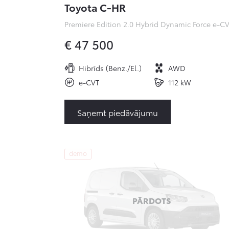
Toyota C-HR
€ 47 500
Hibrīds (Benz./El.)
AWD
e-CVT
112 kW
Saņemt piedāvājumu
demo
PĀRDOTS