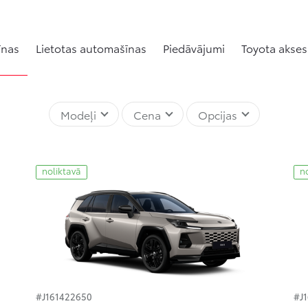
īnas
Lietotas automašīnas
Piedāvājumi
Toyota akses
Modeļi
Cena
Opcijas
noliktavā
n
#J161422650
#J