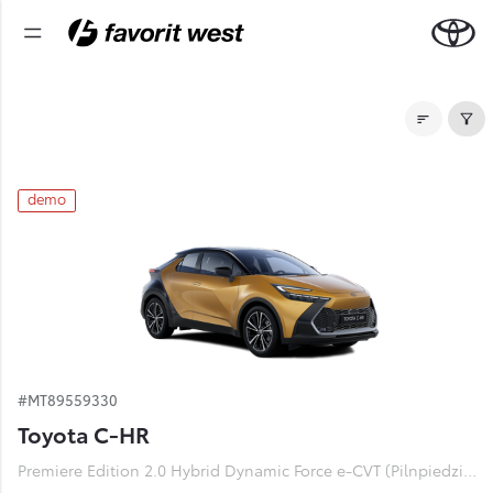
Noliktavas automašīnas
demo
#MT89559330
Toyota C-HR
Premiere Edition 2.0 Hybrid Dynamic Force e-CVT (Pilnpiedziņa) (112 kW)