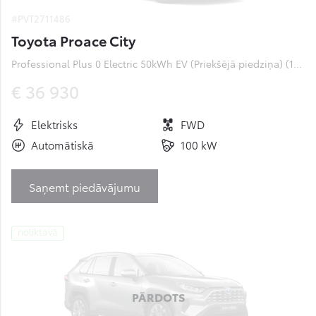
#PVT2711486
Toyota Proace City
Professional Plus 0 Electric 50kWh EV (Priekšējā piedziņa) (100 kW)
€ 36 930
Elektrisks
FWD
Automātiskā
100 kW
Saņemt piedāvājumu
noliktavā
PĀRDOTS