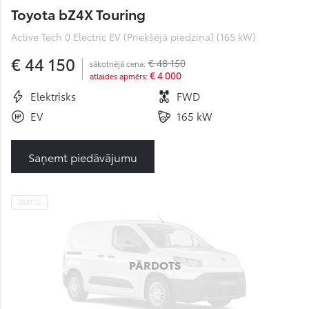
Toyota bZ4X Touring
Active Tech 0 Electric EV (Priekšējā piedziņa) (165 kW)
€ 44 150
€ 48 150
sākotnējā cena:
€ 4 000
atlaides apmērs:
Elektrisks
FWD
EV
165 kW
Saņemt piedāvājumu
demo
PĀRDOTS