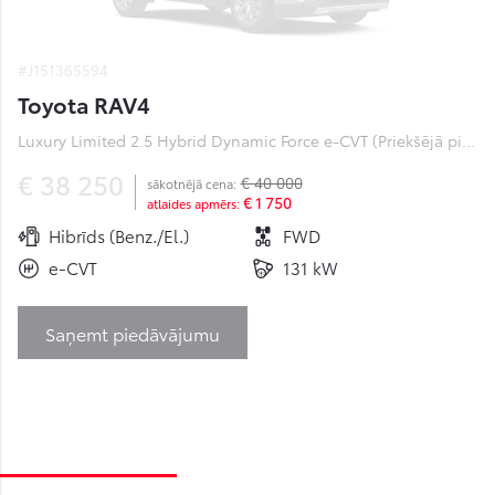
#J151365594
Toyota RAV4
Luxury Limited 2.5 Hybrid Dynamic Force e-CVT (Priekšējā piedziņa) (131 kW)
€ 38 250
€ 40 000
sākotnējā cena:
€ 1 750
atlaides apmērs:
Hibrīds (Benz./El.)
FWD
e-CVT
131 kW
Saņemt piedāvājumu