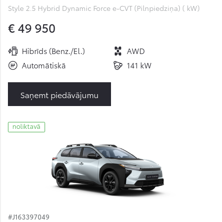
Style 2.5 Hybrid Dynamic Force e-CVT (Pilnpiedziņa) ( kW)
€ 49 950
Hibrīds (Benz./El.)
AWD
Automātiskā
141 kW
Saņemt piedāvājumu
noliktavā
#J163397049