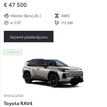
€ 47 500
Hibrīds (Benz./El.)
AWD
e-CVT
112 kW
Saņemt piedāvājumu
noliktavā
#J161422650
Toyota RAV4