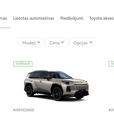
īnas
Lietotas automašīnas
Piedāvājumi
Toyota akses
Modeļi
Cena
Opcijas
noliktavā
n
#J161422650
#J