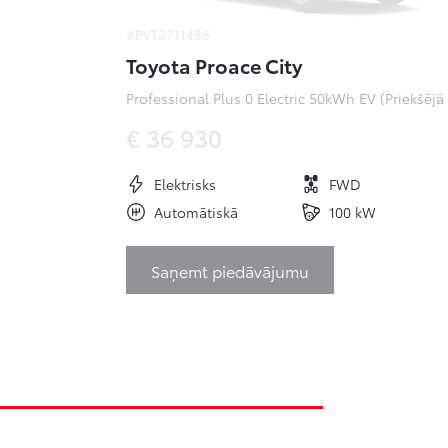
#PVT2711486
Toyota Proace City
Pr
€ 36 930
Elektrisks
FWD
Automātiskā
100 kW
Saņemt piedāvājumu