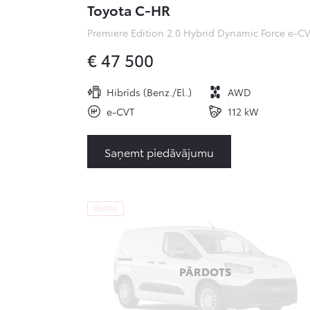
Toyota C-HR
€ 47 500
Hibrīds (Benz./El.)
AWD
e-CVT
112 kW
Saņemt piedāvājumu
demo
PĀRDOTS