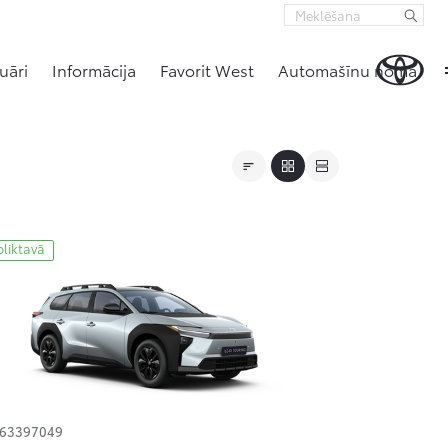
uāri
Informācija
Favorit West
Automašīnu noma
oliktavā
163397049