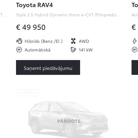
Toyota RAV4
To
Premiere Edition 2.0 Hybrid Dynamic Force e-CVT (Pilnpiedziņa) (112 kW)
Style 2.5 Hybrid Dynamic Force e-CVT (Pilnpiedziņa) ( kW)
€ 49 950
€
Hibrīds (Benz./El.)
AWD
Automātiskā
141 kW
Saņemt piedāvājumu
noliktavā
PĀRDOTS