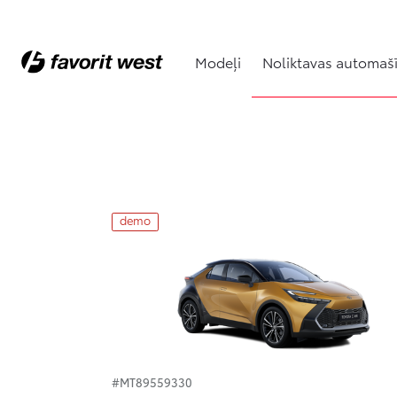
Modeļi
Noliktavas automaš
Noliktavas automašīnas
demo
#MT89559330