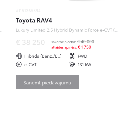
#J151365594
Toyota RAV4
ofessional Plus 0 Electric 50kWh EV (Priekšējā piedziņa) (100 kW)
Luxury Limited 2.5 Hybrid Dynamic Force e-CVT (Priekšējā piedziņa) (131 kW)
€ 38 250
€ 40 000
sākotnējā cena:
€ 1 750
atlaides apmērs:
Hibrīds (Benz./El.)
FWD
e-CVT
131 kW
Saņemt piedāvājumu