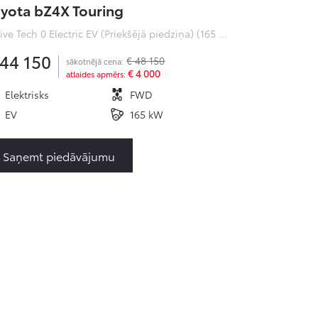
yota bZ4X Touring
Active Tech 0 Electric EV (Priekšējā piedziņa) (165 kW)
 44 150
€ 48 150
sākotnējā cena:
€ 4 000
atlaides apmērs:
Elektrisks
FWD
EV
165 kW
Saņemt piedāvājumu