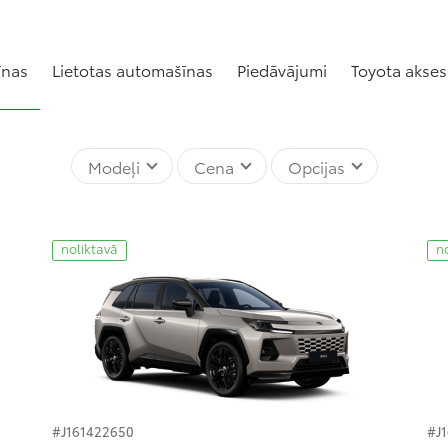
īnas
Lietotas automašīnas
Piedāvājumi
Toyota akses
Modeļi
Cena
Opcijas
noliktavā
n
#J161422650
#J