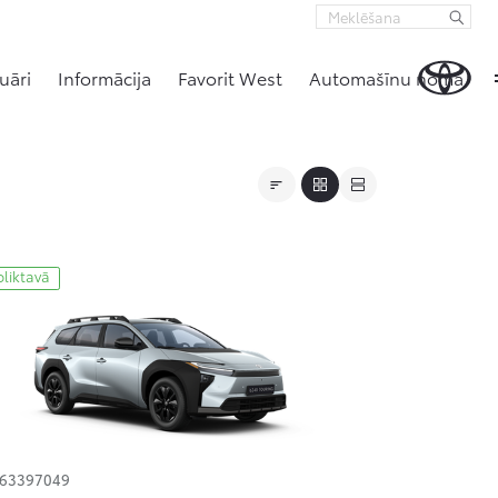
uāri
Informācija
Favorit West
Automašīnu noma
oliktavā
163397049