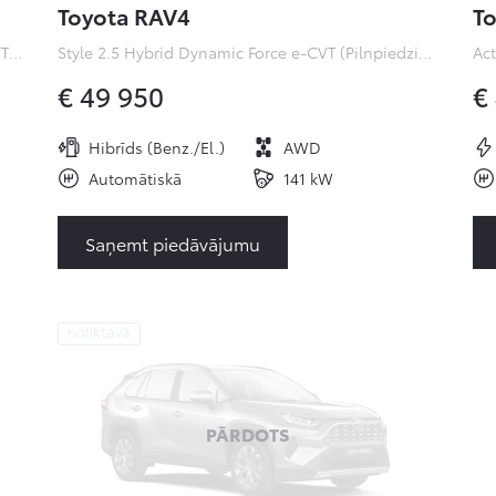
Toyota RAV4
To
Premiere Edition 2.0 Hybrid Dynamic Force e-CVT (Pilnpiedziņa) (112 kW)
Style 2.5 Hybrid Dynamic Force e-CVT (Pilnpiedziņa) ( kW)
€ 49 950
€
Hibrīds (Benz./El.)
AWD
Automātiskā
141 kW
Saņemt piedāvājumu
noliktavā
PĀRDOTS