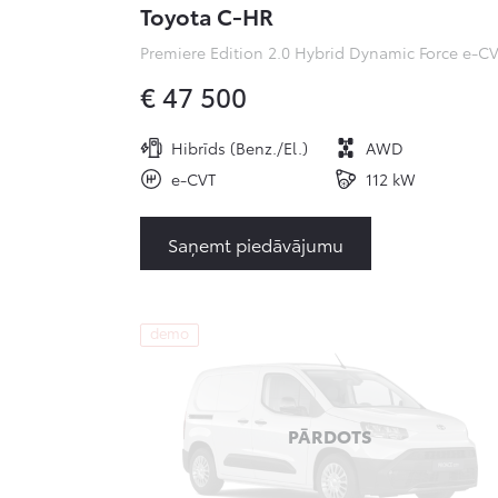
Toyota C-HR
€ 47 500
Hibrīds (Benz./El.)
AWD
e-CVT
112 kW
Saņemt piedāvājumu
demo
PĀRDOTS