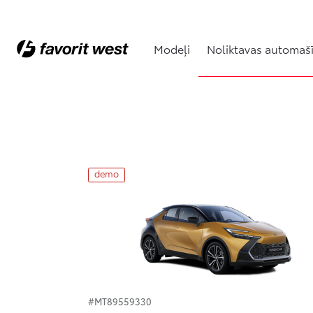
Modeļi
Noliktavas automaš
Noliktavas automašīnas
demo
#MT89559330