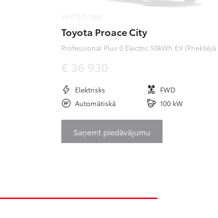
#PVT2711486
Toyota Proace City
Pr
€ 36 930
Elektrisks
FWD
Automātiskā
100 kW
Saņemt piedāvājumu