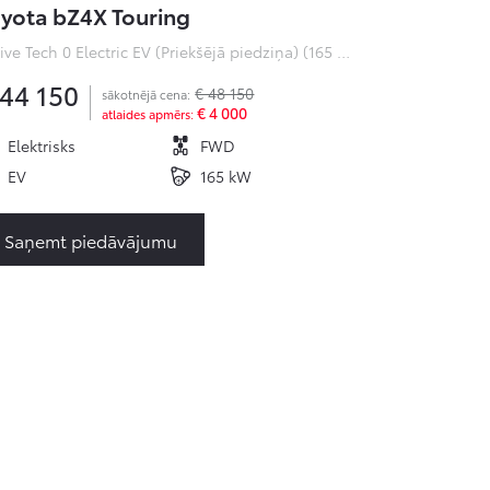
yota bZ4X Touring
Active Tech 0 Electric EV (Priekšējā piedziņa) (165 kW)
 44 150
€ 48 150
sākotnējā cena:
€ 4 000
atlaides apmērs:
Elektrisks
FWD
EV
165 kW
Saņemt piedāvājumu