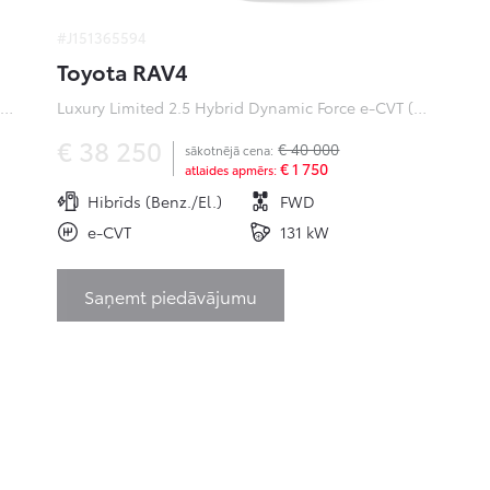
#J151365594
Toyota RAV4
ofessional Plus 0 Electric 50kWh EV (Priekšējā piedziņa) (100 kW)
Luxury Limited 2.5 Hybrid Dynamic Force e-CVT (Priekšējā piedziņa) (131 kW)
€ 38 250
€ 40 000
sākotnējā cena:
€ 1 750
atlaides apmērs:
Hibrīds (Benz./El.)
FWD
e-CVT
131 kW
Saņemt piedāvājumu