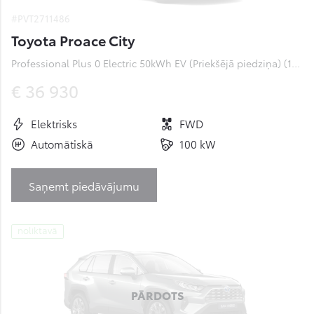
#PVT2711486
Toyota Proace City
Professional Plus 0 Electric 50kWh EV (Priekšējā piedziņa) (100 kW)
€ 36 930
Elektrisks
FWD
Automātiskā
100 kW
Saņemt piedāvājumu
noliktavā
PĀRDOTS