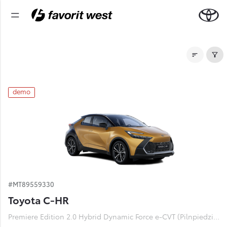
Noliktavas automašīnas
demo
#MT89559330
Toyota C-HR
Premiere Edition 2.0 Hybrid Dynamic Force e-CVT (Pilnpiedziņa) (112 kW)