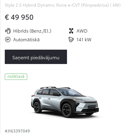
Style 2.5 Hybrid Dynamic Force e-CVT (Pilnpiedziņa) ( kW)
€ 49 950
Hibrīds (Benz./El.)
AWD
Automātiskā
141 kW
Saņemt piedāvājumu
noliktavā
#J163397049