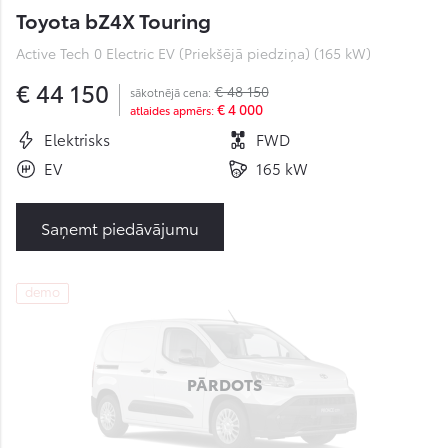
Toyota bZ4X Touring
Active Tech 0 Electric EV (Priekšējā piedziņa) (165 kW)
€ 44 150
€ 48 150
sākotnējā cena:
€ 4 000
atlaides apmērs:
Elektrisks
FWD
EV
165 kW
Saņemt piedāvājumu
demo
PĀRDOTS