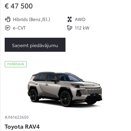
€ 47 500
Hibrīds (Benz./El.)
AWD
e-CVT
112 kW
Saņemt piedāvājumu
noliktavā
#J161422650
Toyota RAV4