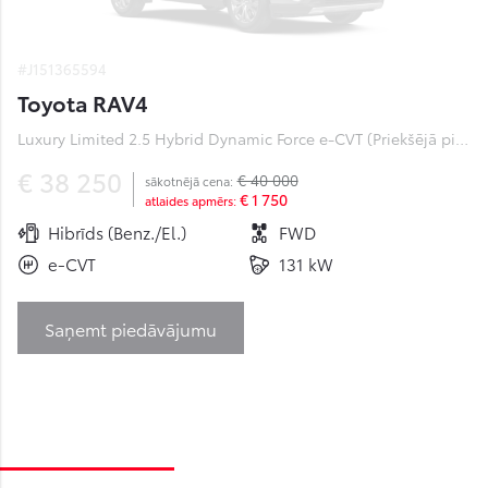
#J151365594
Toyota RAV4
Luxury Limited 2.5 Hybrid Dynamic Force e-CVT (Priekšējā piedziņa) (131 kW)
€ 38 250
€ 40 000
sākotnējā cena:
€ 1 750
atlaides apmērs:
Hibrīds (Benz./El.)
FWD
e-CVT
131 kW
Saņemt piedāvājumu