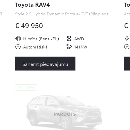
Toyota RAV4
To
Premiere Edition 2.0 Hybrid Dynamic Force e-CVT (Pilnpiedziņa) (112 kW)
Style 2.5 Hybrid Dynamic Force e-CVT (Pilnpiedziņa) ( kW)
€ 49 950
€
Hibrīds (Benz./El.)
AWD
Automātiskā
141 kW
Saņemt piedāvājumu
noliktavā
PĀRDOTS