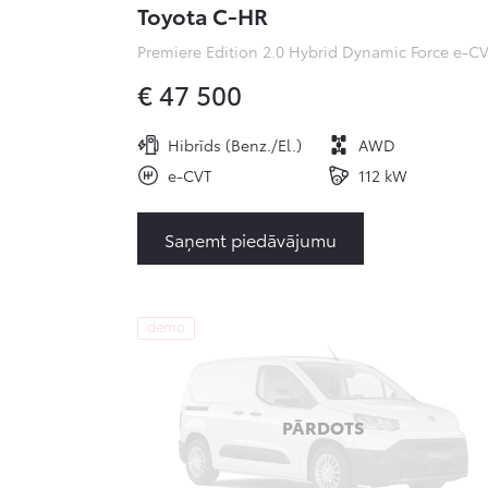
Toyota C-HR
€ 47 500
Hibrīds (Benz./El.)
AWD
e-CVT
112 kW
Saņemt piedāvājumu
demo
PĀRDOTS