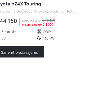
yota bZ4X Touring
Active Tech 0 Electric EV (Priekšējā piedziņa) (165 kW)
 44 150
€ 48 150
sākotnējā cena:
€ 4 000
atlaides apmērs:
Elektrisks
FWD
EV
165 kW
Saņemt piedāvājumu