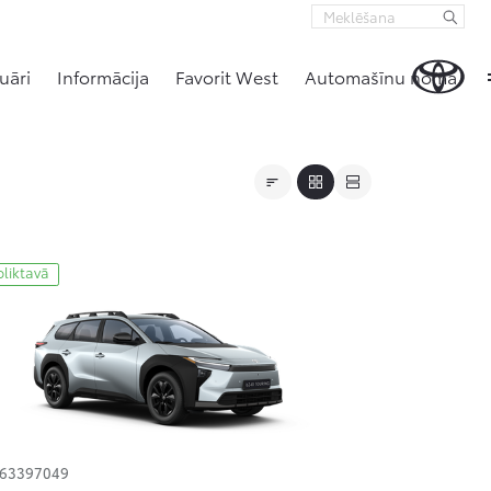
uāri
Informācija
Favorit West
Automašīnu noma
oliktavā
163397049