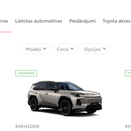
īnas
Lietotas automašīnas
Piedāvājumi
Toyota akses
Modeļi
Cena
Opcijas
noliktavā
n
#J161422650
#J