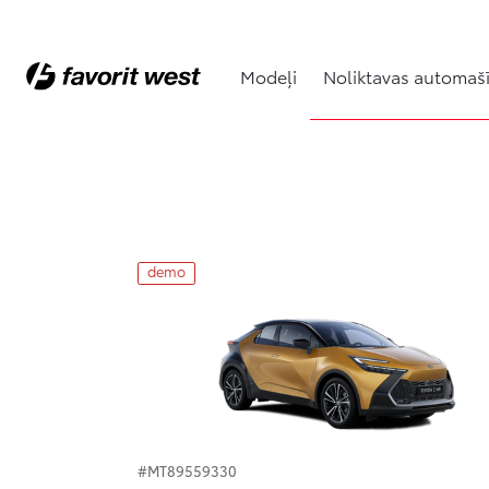
Modeļi
Noliktavas automaš
Noliktavas automašīnas
demo
#MT89559330