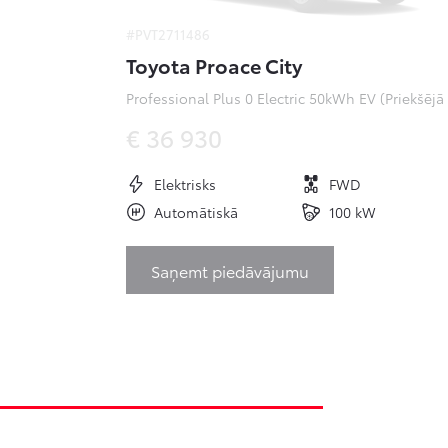
#PVT2711486
Toyota Proace City
Pr
€ 36 930
Elektrisks
FWD
Automātiskā
100 kW
Saņemt piedāvājumu