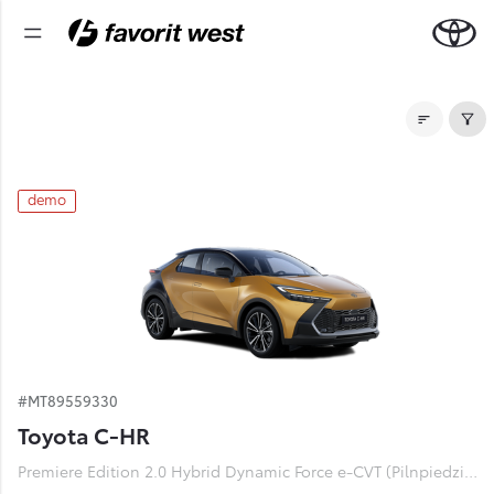
Noliktavas automašīnas
demo
#MT89559330
Toyota C-HR
Premiere Edition 2.0 Hybrid Dynamic Force e-CVT (Pilnpiedziņa) (112 kW)