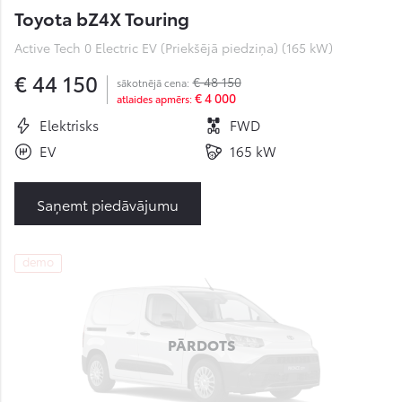
Toyota bZ4X Touring
Active Tech 0 Electric EV (Priekšējā piedziņa) (165 kW)
€ 44 150
€ 48 150
sākotnējā cena:
€ 4 000
atlaides apmērs:
Elektrisks
FWD
EV
165 kW
Saņemt piedāvājumu
demo
PĀRDOTS