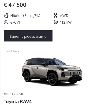
€ 47 500
Hibrīds (Benz./El.)
AWD
e-CVT
112 kW
Saņemt piedāvājumu
noliktavā
#J161422650
Toyota RAV4