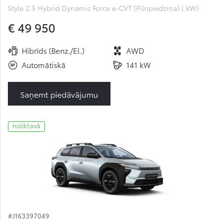
Style 2.5 Hybrid Dynamic Force e-CVT (Pilnpiedziņa) ( kW)
€ 49 950
Hibrīds (Benz./El.)
AWD
Automātiskā
141 kW
Saņemt piedāvājumu
noliktavā
#J163397049