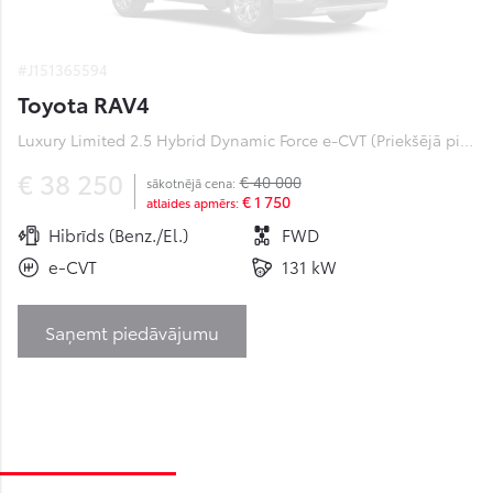
#J151365594
Toyota RAV4
Luxury Limited 2.5 Hybrid Dynamic Force e-CVT (Priekšējā piedziņa) (131 kW)
€ 38 250
€ 40 000
sākotnējā cena:
€ 1 750
atlaides apmērs:
Hibrīds (Benz./El.)
FWD
e-CVT
131 kW
Saņemt piedāvājumu