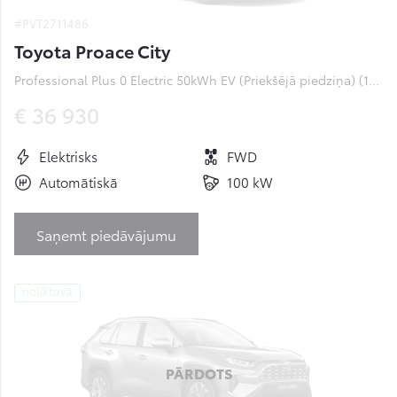
#PVT2711486
Toyota Proace City
Professional Plus 0 Electric 50kWh EV (Priekšējā piedziņa) (100 kW)
€ 36 930
Elektrisks
FWD
Automātiskā
100 kW
Saņemt piedāvājumu
noliktavā
PĀRDOTS