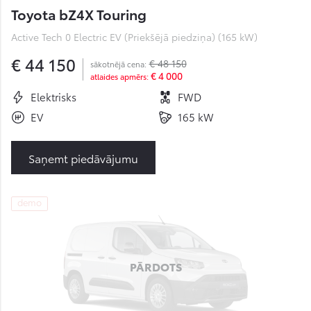
Toyota bZ4X Touring
Active Tech 0 Electric EV (Priekšējā piedziņa) (165 kW)
€ 44 150
€ 48 150
sākotnējā cena:
€ 4 000
atlaides apmērs:
Elektrisks
FWD
EV
165 kW
Saņemt piedāvājumu
demo
PĀRDOTS