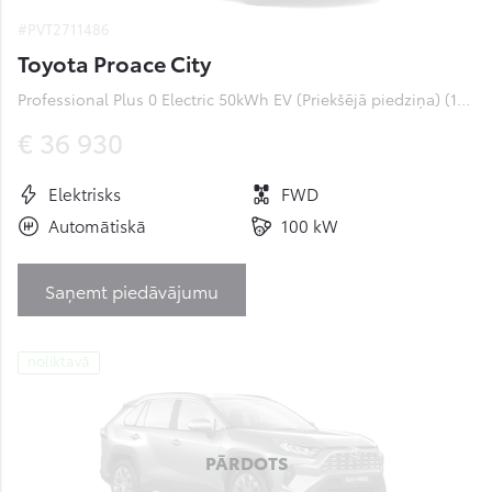
#PVT2711486
Toyota Proace City
Professional Plus 0 Electric 50kWh EV (Priekšējā piedziņa) (100 kW)
€ 36 930
Elektrisks
FWD
Automātiskā
100 kW
Saņemt piedāvājumu
noliktavā
PĀRDOTS