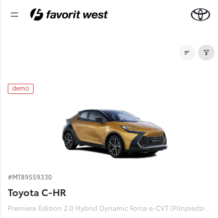
Noliktavas automašīnas
demo
#MT89559330
Toyota C-HR
Premiere Edition 2.0 Hybrid Dynamic Force e-CVT (Pilnpiedziņa) (112 kW)