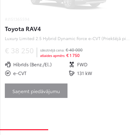
#J151365594
Toyota RAV4
Luxury Limited 2.5 Hybrid Dynamic Force e-CVT (Priekšējā piedziņa) (131 kW)
€ 38 250
€ 40 000
sākotnējā cena:
€ 1 750
atlaides apmērs:
Hibrīds (Benz./El.)
FWD
e-CVT
131 kW
Saņemt piedāvājumu