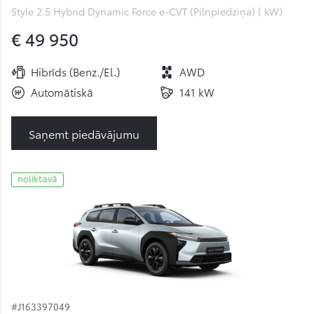
Style 2.5 Hybrid Dynamic Force e-CVT (Pilnpiedziņa) ( kW)
€ 49 950
Hibrīds (Benz./El.)
AWD
Automātiskā
141 kW
Saņemt piedāvājumu
noliktavā
#J163397049