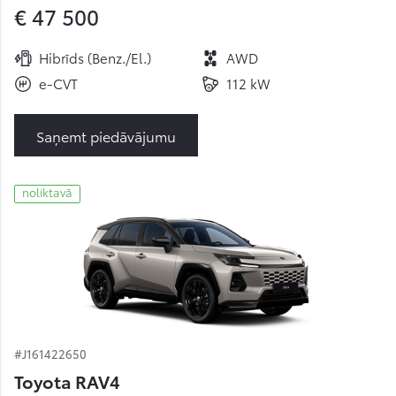
€ 47 500
Hibrīds (Benz./El.)
AWD
e-CVT
112 kW
Saņemt piedāvājumu
noliktavā
#J161422650
Toyota RAV4