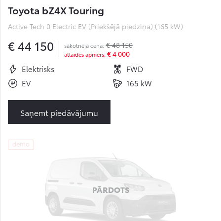
Toyota bZ4X Touring
Active Tech 0 Electric EV (Priekšējā piedziņa) (165 kW)
€ 44 150
€ 48 150
sākotnējā cena:
€ 4 000
atlaides apmērs:
Elektrisks
FWD
EV
165 kW
Saņemt piedāvājumu
demo
PĀRDOTS