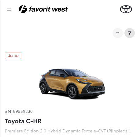
Noliktavas automašīnas
demo
#MT89559330
Toyota C-HR
Premiere Edition 2.0 Hybrid Dynamic Force e-CVT (Pilnpiedziņa) (112 kW)