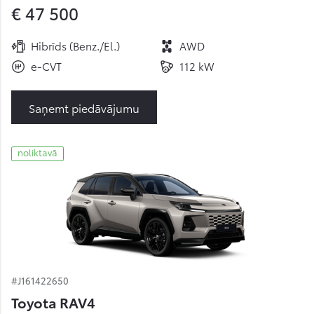
€ 47 500
Hibrīds (Benz./El.)
AWD
e-CVT
112 kW
Saņemt piedāvājumu
noliktavā
#J161422650
Toyota RAV4