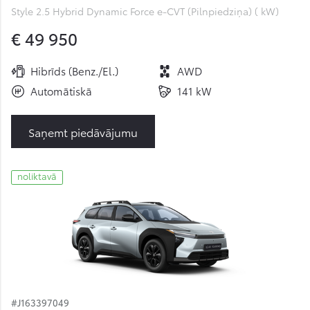
Style 2.5 Hybrid Dynamic Force e-CVT (Pilnpiedziņa) ( kW)
€ 49 950
Hibrīds (Benz./El.)
AWD
Automātiskā
141 kW
Saņemt piedāvājumu
noliktavā
#J163397049