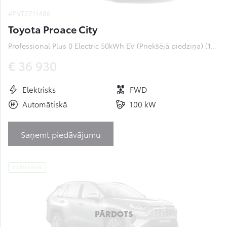
#PVT2711486
Toyota Proace City
Professional Plus 0 Electric 50kWh EV (Priekšējā piedziņa) (100 kW)
€ 36 930
Elektrisks
FWD
Automātiskā
100 kW
Saņemt piedāvājumu
noliktavā
PĀRDOTS