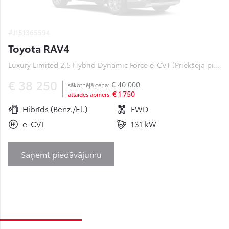
#J151365594
Toyota RAV4
Luxury Limited 2.5 Hybrid Dynamic Force e-CVT (Priekšējā piedziņa) (131 kW)
€ 38 250
€ 40 000
sākotnējā cena:
€ 1 750
atlaides apmērs:
Hibrīds (Benz./El.)
FWD
e-CVT
131 kW
Saņemt piedāvājumu