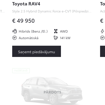
Toyota RAV4
To
Premiere Edition 2.0 Hybrid Dynamic Force e-CVT (Pilnpiedziņa) (112 kW)
Style 2.5 Hybrid Dynamic Force e-CVT (Pilnpiedziņa) ( kW)
€ 49 950
€
Hibrīds (Benz./El.)
AWD
Automātiskā
141 kW
Saņemt piedāvājumu
noliktavā
PĀRDOTS