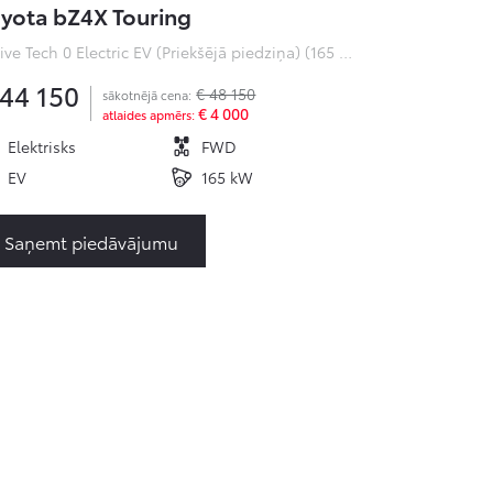
yota bZ4X Touring
Active Tech 0 Electric EV (Priekšējā piedziņa) (165 kW)
 44 150
€ 48 150
sākotnējā cena:
€ 4 000
atlaides apmērs:
Elektrisks
FWD
EV
165 kW
Saņemt piedāvājumu