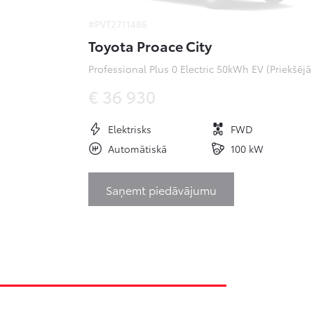
#PVT2711486
Toyota Proace City
Pr
€ 36 930
Elektrisks
FWD
Automātiskā
100 kW
Saņemt piedāvājumu