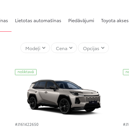
īnas
Lietotas automašīnas
Piedāvājumi
Toyota akses
Modeļi
Cena
Opcijas
noliktavā
n
#J161422650
#J