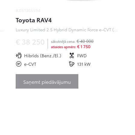
#J151365594
Toyota RAV4
ofessional Plus 0 Electric 50kWh EV (Priekšējā piedziņa) (100 kW)
Luxury Limited 2.5 Hybrid Dynamic Force e-CVT (Priekšējā piedziņa) (131 kW)
€ 38 250
€ 40 000
sākotnējā cena:
€ 1 750
atlaides apmērs:
Hibrīds (Benz./El.)
FWD
e-CVT
131 kW
Saņemt piedāvājumu