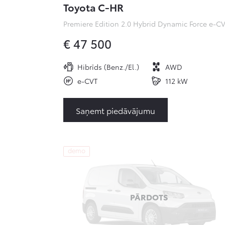
Toyota C-HR
€ 47 500
Hibrīds (Benz./El.)
AWD
e-CVT
112 kW
Saņemt piedāvājumu
demo
PĀRDOTS