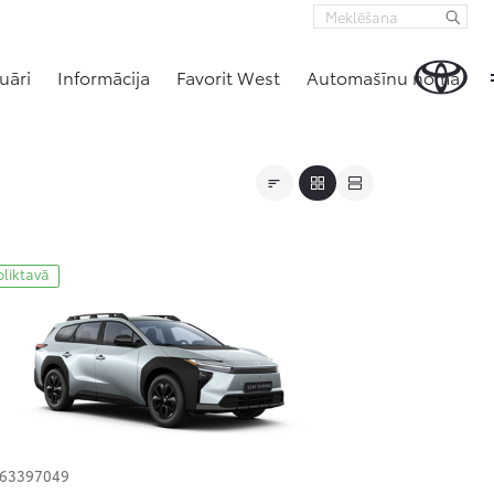
uāri
Informācija
Favorit West
Automašīnu noma
oliktavā
163397049