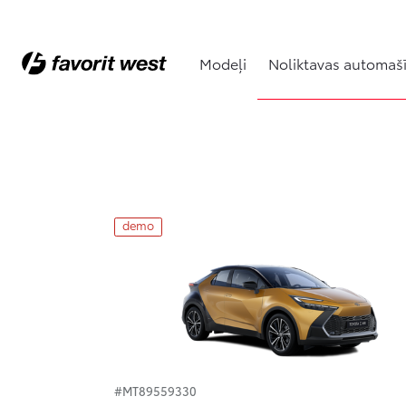
Modeļi
Noliktavas automaš
Noliktavas automašīnas
demo
#MT89559330