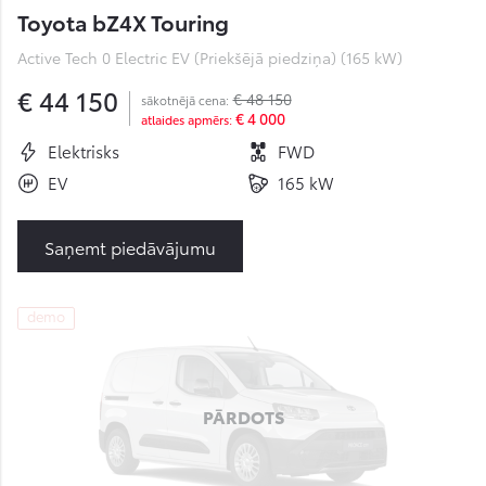
Toyota bZ4X Touring
Active Tech 0 Electric EV (Priekšējā piedziņa) (165 kW)
€ 44 150
€ 48 150
sākotnējā cena:
€ 4 000
atlaides apmērs:
Elektrisks
FWD
EV
165 kW
Saņemt piedāvājumu
demo
PĀRDOTS