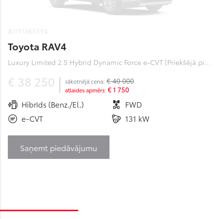
#J151365594
Toyota RAV4
Luxury Limited 2.5 Hybrid Dynamic Force e-CVT (Priekšējā piedziņa) (131 kW)
€ 38 250
€ 40 000
sākotnējā cena:
€ 1 750
atlaides apmērs:
Hibrīds (Benz./El.)
FWD
e-CVT
131 kW
Saņemt piedāvājumu