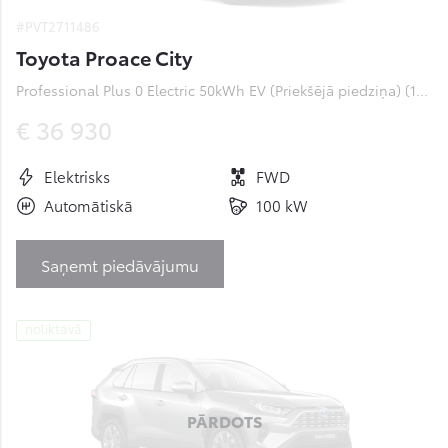
#PVT2711486
Toyota Proace City
Professional Plus 0 Electric 50kWh EV (Priekšējā piedziņa) (100 kW)
€ 36 930
Elektrisks
FWD
Automātiskā
100 kW
Saņemt piedāvājumu
noliktavā
PĀRDOTS