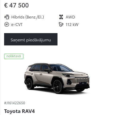
€ 47 500
Hibrīds (Benz./El.)
AWD
e-CVT
112 kW
Saņemt piedāvājumu
noliktavā
#J161422650
Toyota RAV4