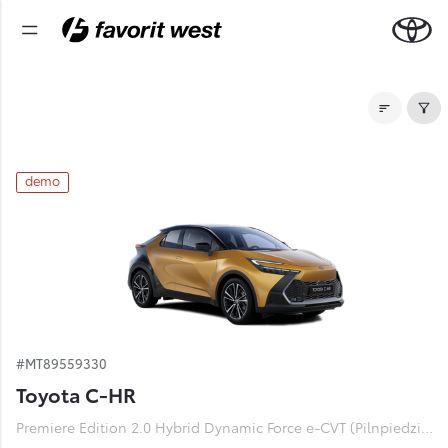
Noliktavas automašīnas
demo
#MT89559330
Toyota C-HR
Premiere Edition 2.0 Hybrid Dynamic Force e-CVT (Pilnpiedziņa) (112 kW)