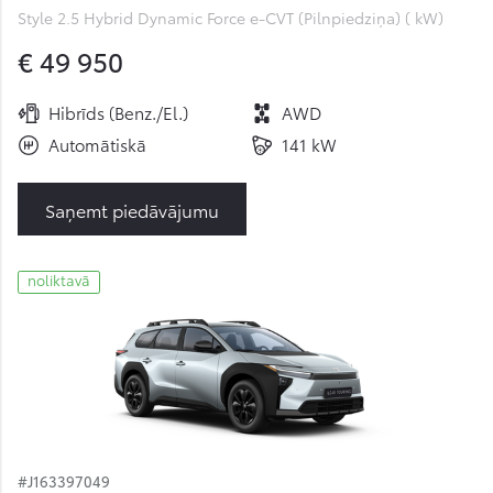
Style 2.5 Hybrid Dynamic Force e-CVT (Pilnpiedziņa) ( kW)
€ 49 950
Hibrīds (Benz./El.)
AWD
Automātiskā
141 kW
Saņemt piedāvājumu
noliktavā
#J163397049