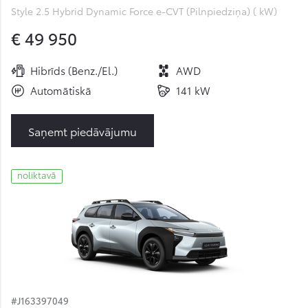
Style 2.5 Hybrid Dynamic Force e-CVT (Pilnpiedziņa) ( kW)
€ 49 950
Hibrīds (Benz./El.)
AWD
Automātiskā
141 kW
Saņemt piedāvājumu
noliktavā
#J163397049