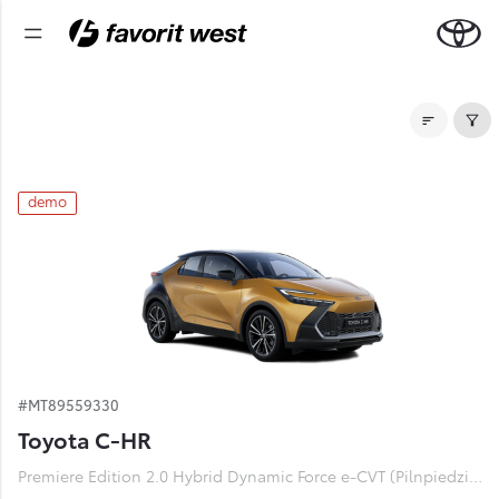
Noliktavas automašīnas
demo
#MT89559330
Toyota C-HR
Premiere Edition 2.0 Hybrid Dynamic Force e-CVT (Pilnpiedziņa) (112 kW)