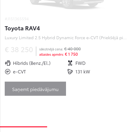
#J151365594
Toyota RAV4
Luxury Limited 2.5 Hybrid Dynamic Force e-CVT (Priekšējā piedziņa) (131 kW)
€ 38 250
€ 40 000
sākotnējā cena:
€ 1 750
atlaides apmērs:
Hibrīds (Benz./El.)
FWD
e-CVT
131 kW
Saņemt piedāvājumu