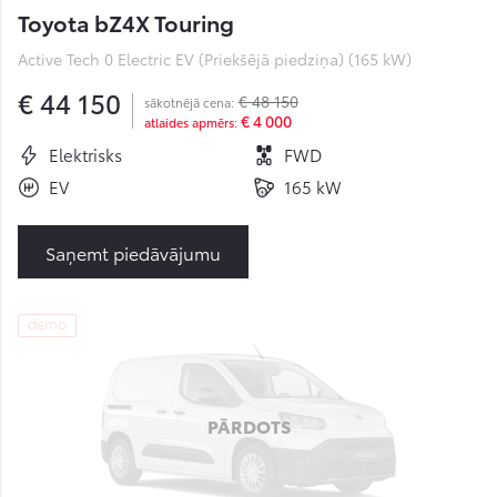
Toyota bZ4X Touring
Active Tech 0 Electric EV (Priekšējā piedziņa) (165 kW)
€ 44 150
€ 48 150
sākotnējā cena:
€ 4 000
atlaides apmērs:
Elektrisks
FWD
EV
165 kW
Saņemt piedāvājumu
demo
PĀRDOTS