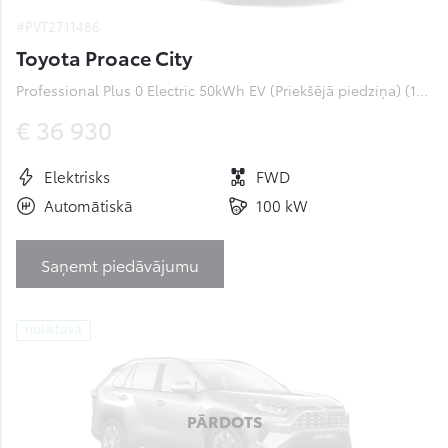
#PVT2711486
Toyota Proace City
Professional Plus 0 Electric 50kWh EV (Priekšējā piedziņa) (100 kW)
€ 36 930
Elektrisks
FWD
Automātiskā
100 kW
Saņemt piedāvājumu
noliktavā
PĀRDOTS