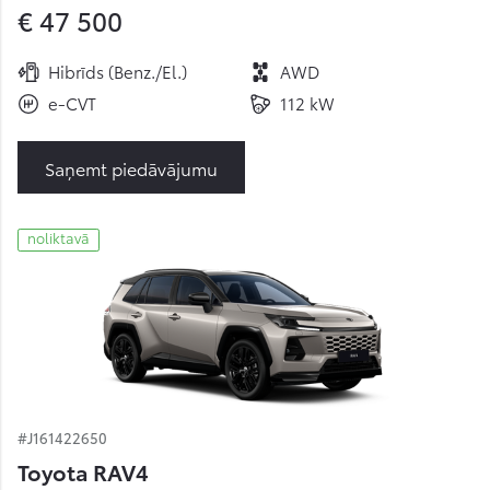
€ 47 500
Hibrīds (Benz./El.)
AWD
e-CVT
112 kW
Saņemt piedāvājumu
noliktavā
#J161422650
Toyota RAV4