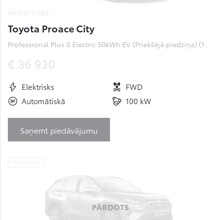
#PVT2711486
Toyota Proace City
Professional Plus 0 Electric 50kWh EV (Priekšējā piedziņa) (100 kW)
€ 36 930
Elektrisks
FWD
Automātiskā
100 kW
Saņemt piedāvājumu
noliktavā
PĀRDOTS