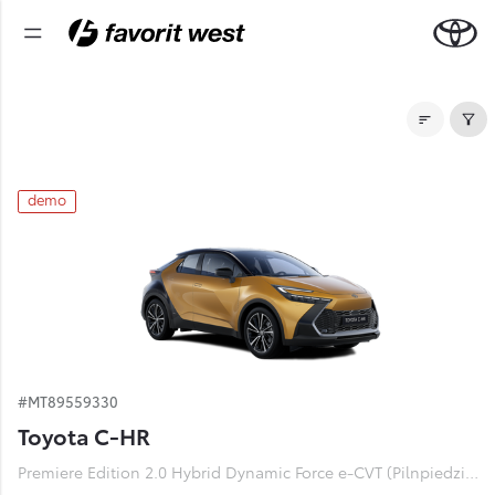
Noliktavas automašīnas
demo
#MT89559330
Toyota C-HR
Premiere Edition 2.0 Hybrid Dynamic Force e-CVT (Pilnpiedziņa) (112 kW)