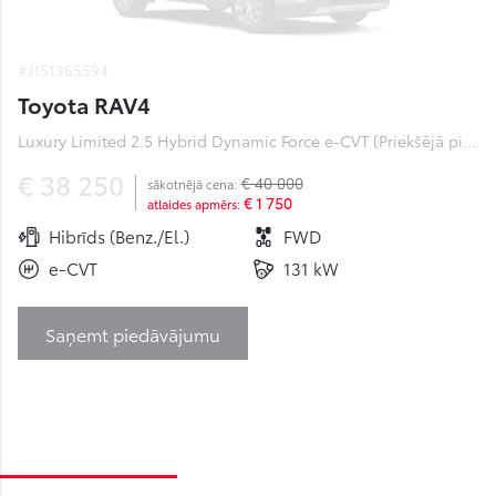
#J151365594
Toyota RAV4
Luxury Limited 2.5 Hybrid Dynamic Force e-CVT (Priekšējā piedziņa) (131 kW)
€ 38 250
€ 40 000
sākotnējā cena:
€ 1 750
atlaides apmērs:
Hibrīds (Benz./El.)
FWD
e-CVT
131 kW
Saņemt piedāvājumu