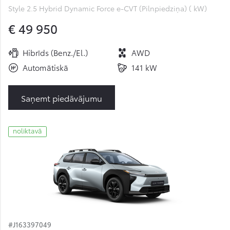
Style 2.5 Hybrid Dynamic Force e-CVT (Pilnpiedziņa) ( kW)
€ 49 950
Hibrīds (Benz./El.)
AWD
Automātiskā
141 kW
Saņemt piedāvājumu
noliktavā
#J163397049