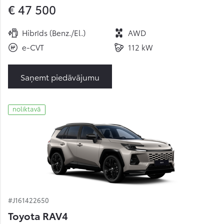
€ 47 500
Hibrīds (Benz./El.)
AWD
e-CVT
112 kW
Saņemt piedāvājumu
noliktavā
#J161422650
Toyota RAV4