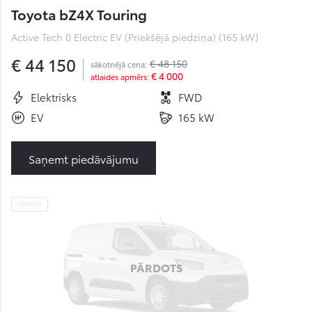
Toyota bZ4X Touring
Active Tech 0 Electric EV (Priekšējā piedziņa) (165 kW)
€ 44 150
€ 48 150
sākotnējā cena:
€ 4 000
atlaides apmērs:
Elektrisks
FWD
EV
165 kW
Saņemt piedāvājumu
demo
PĀRDOTS