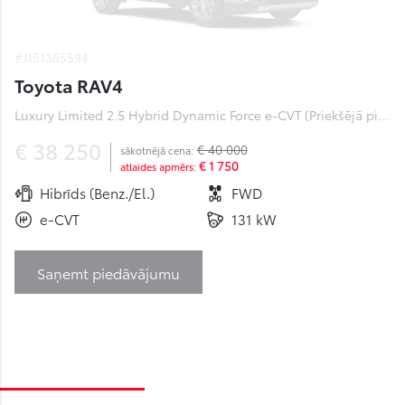
#J151365594
Toyota RAV4
Luxury Limited 2.5 Hybrid Dynamic Force e-CVT (Priekšējā piedziņa) (131 kW)
€ 38 250
€ 40 000
sākotnējā cena:
€ 1 750
atlaides apmērs:
Hibrīds (Benz./El.)
FWD
e-CVT
131 kW
Saņemt piedāvājumu