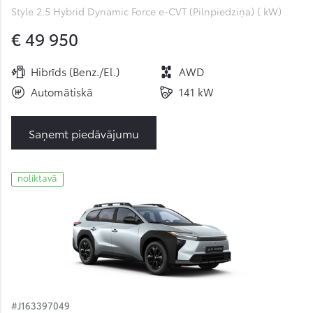
Style 2.5 Hybrid Dynamic Force e-CVT (Pilnpiedziņa) ( kW)
€ 49 950
Hibrīds (Benz./El.)
AWD
Automātiskā
141 kW
Saņemt piedāvājumu
noliktavā
#J163397049