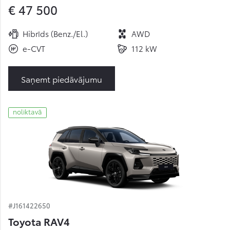
€ 47 500
Hibrīds (Benz./El.)
AWD
e-CVT
112 kW
Saņemt piedāvājumu
noliktavā
#J161422650
Toyota RAV4