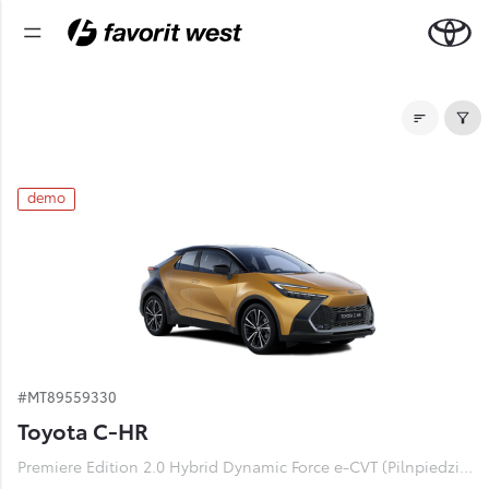
Noliktavas automašīnas
demo
#MT89559330
Toyota C-HR
Premiere Edition 2.0 Hybrid Dynamic Force e-CVT (Pilnpiedziņa) (112 kW)