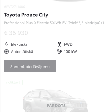
#PVT2711486
Toyota Proace City
Professional Plus 0 Electric 50kWh EV (Priekšējā piedziņa) (100 kW)
€ 36 930
Elektrisks
FWD
Automātiskā
100 kW
Saņemt piedāvājumu
noliktavā
PĀRDOTS