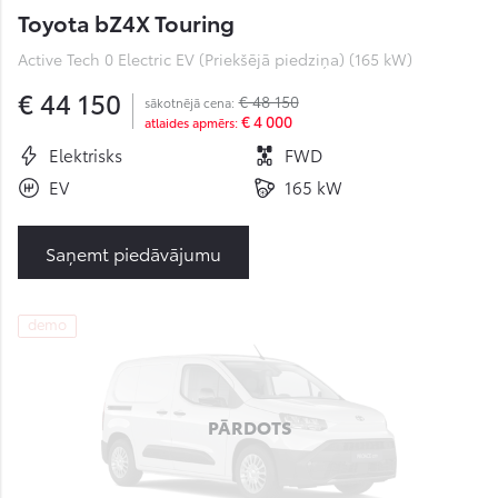
Toyota bZ4X Touring
Active Tech 0 Electric EV (Priekšējā piedziņa) (165 kW)
€ 44 150
€ 48 150
sākotnējā cena:
€ 4 000
atlaides apmērs:
Elektrisks
FWD
EV
165 kW
Saņemt piedāvājumu
demo
PĀRDOTS