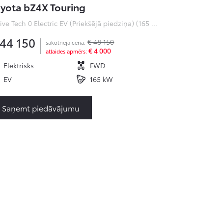
yota bZ4X Touring
Active Tech 0 Electric EV (Priekšējā piedziņa) (165 kW)
 44 150
€ 48 150
sākotnējā cena:
€ 4 000
atlaides apmērs:
Elektrisks
FWD
EV
165 kW
Saņemt piedāvājumu