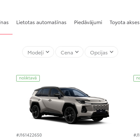
īnas
Lietotas automašīnas
Piedāvājumi
Toyota akses
Modeļi
Cena
Opcijas
noliktavā
n
#J161422650
#J