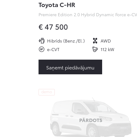
Toyota C-HR
€ 47 500
Hibrīds (Benz./El.)
AWD
e-CVT
112 kW
Saņemt piedāvājumu
demo
PĀRDOTS