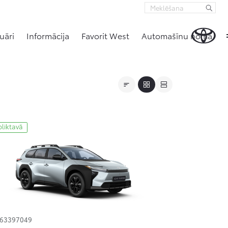
uāri
Informācija
Favorit West
Automašīnu noma
oliktavā
163397049