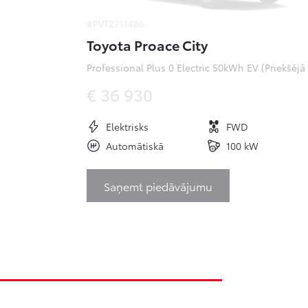
#PVT2711486
Toyota Proace City
Pr
€ 36 930
Elektrisks
FWD
Automātiskā
100 kW
Saņemt piedāvājumu