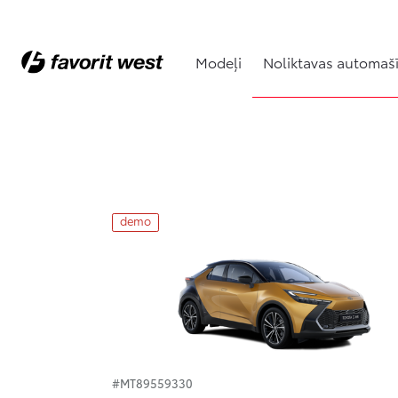
Modeļi
Noliktavas automaš
Noliktavas automašīnas
demo
#MT89559330