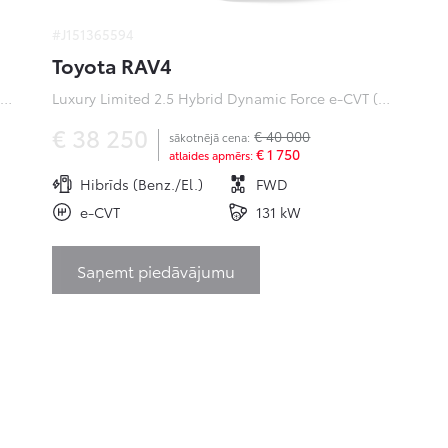
#J151365594
Toyota RAV4
ofessional Plus 0 Electric 50kWh EV (Priekšējā piedziņa) (100 kW)
Luxury Limited 2.5 Hybrid Dynamic Force e-CVT (Priekšējā piedziņa) (131 kW)
€ 38 250
€ 40 000
sākotnējā cena:
€ 1 750
atlaides apmērs:
Hibrīds (Benz./El.)
FWD
e-CVT
131 kW
Saņemt piedāvājumu