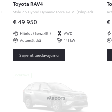
Toyota RAV4
To
Premiere Edition 2.0 Hybrid Dynamic Force e-CVT (Pilnpiedziņa) (112 kW)
Style 2.5 Hybrid Dynamic Force e-CVT (Pilnpiedziņa) ( kW)
€ 49 950
€
Hibrīds (Benz./El.)
AWD
Automātiskā
141 kW
Saņemt piedāvājumu
noliktavā
PĀRDOTS