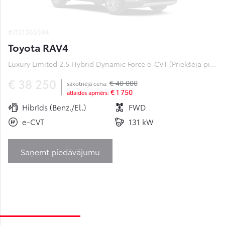
#J151365594
Toyota RAV4
Luxury Limited 2.5 Hybrid Dynamic Force e-CVT (Priekšējā piedziņa) (131 kW)
€ 38 250
€ 40 000
sākotnējā cena:
€ 1 750
atlaides apmērs:
Hibrīds (Benz./El.)
FWD
e-CVT
131 kW
Saņemt piedāvājumu