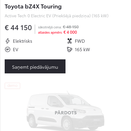
Toyota bZ4X Touring
Active Tech 0 Electric EV (Priekšējā piedziņa) (165 kW)
€ 44 150
€ 48 150
sākotnējā cena:
€ 4 000
atlaides apmērs:
Elektrisks
FWD
EV
165 kW
Saņemt piedāvājumu
demo
PĀRDOTS