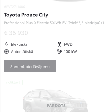
#PVT2711486
Toyota Proace City
Professional Plus 0 Electric 50kWh EV (Priekšējā piedziņa) (100 kW)
€ 36 930
Elektrisks
FWD
Automātiskā
100 kW
Saņemt piedāvājumu
noliktavā
PĀRDOTS