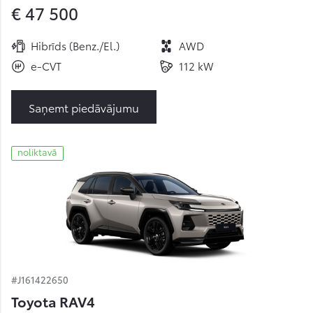
€ 47 500
Hibrīds (Benz./El.)
AWD
e-CVT
112 kW
Saņemt piedāvājumu
noliktavā
#J161422650
Toyota RAV4