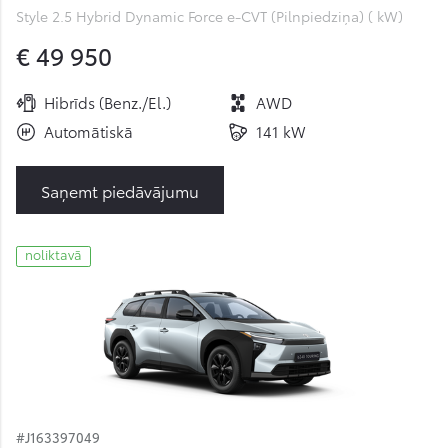
Style 2.5 Hybrid Dynamic Force e-CVT (Pilnpiedziņa) ( kW)
€ 49 950
Hibrīds (Benz./El.)
AWD
Automātiskā
141 kW
Saņemt piedāvājumu
noliktavā
#J163397049