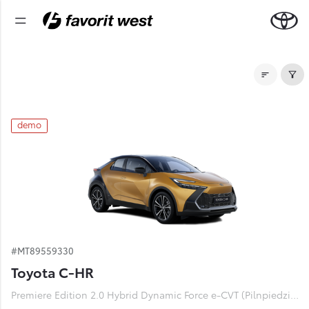
Noliktavas automašīnas
demo
#MT89559330
Toyota C-HR
Premiere Edition 2.0 Hybrid Dynamic Force e-CVT (Pilnpiedziņa) (112 kW)