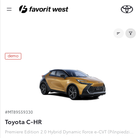
Noliktavas automašīnas
demo
#MT89559330
Toyota C-HR
Premiere Edition 2.0 Hybrid Dynamic Force e-CVT (Pilnpiedziņa) (112 kW)