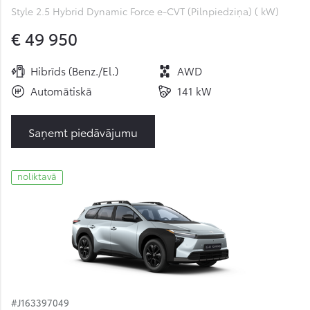
Style 2.5 Hybrid Dynamic Force e-CVT (Pilnpiedziņa) ( kW)
€ 49 950
Hibrīds (Benz./El.)
AWD
Automātiskā
141 kW
Saņemt piedāvājumu
noliktavā
#J163397049