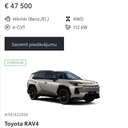
€ 47 500
Hibrīds (Benz./El.)
AWD
e-CVT
112 kW
Saņemt piedāvājumu
noliktavā
#J161422650
Toyota RAV4