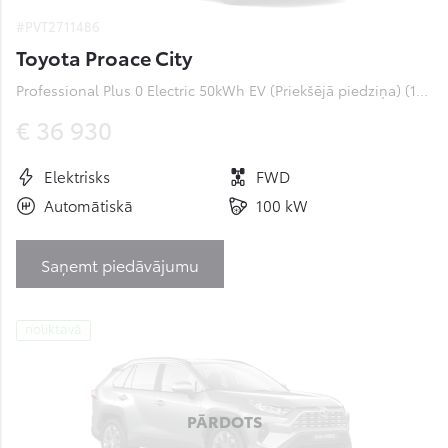
#PVT2711486
Toyota Proace City
Professional Plus 0 Electric 50kWh EV (Priekšējā piedziņa) (100 kW)
€ 36 930
Elektrisks
FWD
Automātiskā
100 kW
Saņemt piedāvājumu
noliktavā
PĀRDOTS