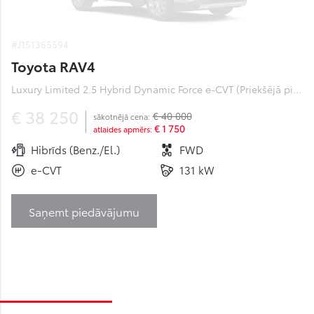
#J151365594
Toyota RAV4
Luxury Limited 2.5 Hybrid Dynamic Force e-CVT (Priekšējā piedziņa) (131 kW)
€ 38 250
€ 40 000
sākotnējā cena:
€ 1 750
atlaides apmērs:
Hibrīds (Benz./El.)
FWD
e-CVT
131 kW
Saņemt piedāvājumu