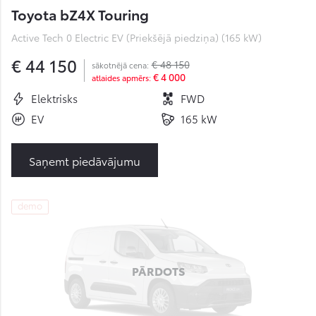
Toyota bZ4X Touring
Active Tech 0 Electric EV (Priekšējā piedziņa) (165 kW)
€ 44 150
€ 48 150
sākotnējā cena:
€ 4 000
atlaides apmērs:
Elektrisks
FWD
EV
165 kW
Saņemt piedāvājumu
demo
PĀRDOTS