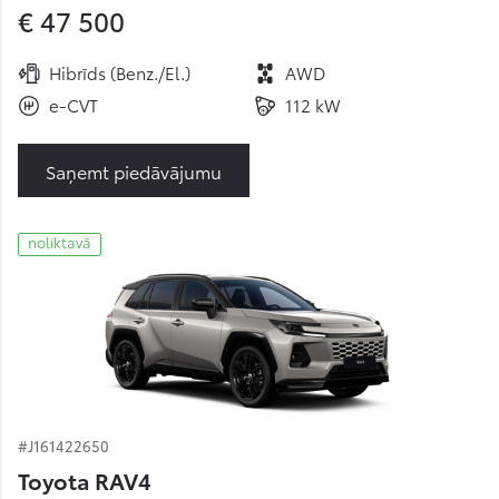
€ 47 500
Hibrīds (Benz./El.)
AWD
e-CVT
112 kW
Saņemt piedāvājumu
noliktavā
#J161422650
Toyota RAV4