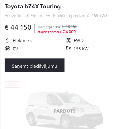
Toyota bZ4X Touring
Active Tech 0 Electric EV (Priekšējā piedziņa) (165 kW)
€ 44 150
€ 48 150
sākotnējā cena:
€ 4 000
atlaides apmērs:
Elektrisks
FWD
EV
165 kW
Saņemt piedāvājumu
demo
PĀRDOTS