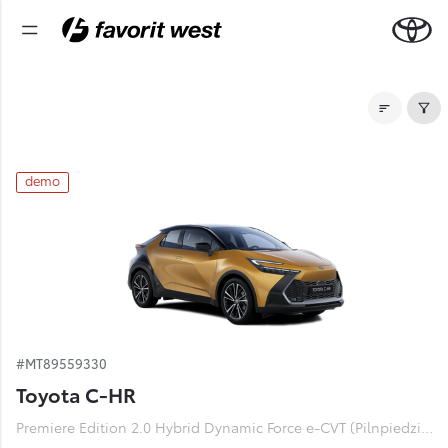
Noliktavas automašīnas
demo
#MT89559330
Toyota C-HR
Premiere Edition 2.0 Hybrid Dynamic Force e-CVT (Pilnpiedziņa) (112 kW)