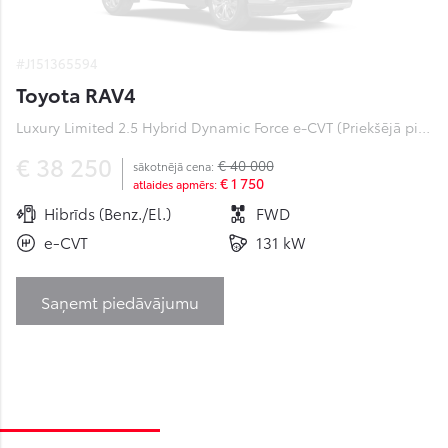
#J151365594
Toyota RAV4
Luxury Limited 2.5 Hybrid Dynamic Force e-CVT (Priekšējā piedziņa) (131 kW)
€ 38 250
€ 40 000
sākotnējā cena:
€ 1 750
atlaides apmērs:
Hibrīds (Benz./El.)
FWD
e-CVT
131 kW
Saņemt piedāvājumu