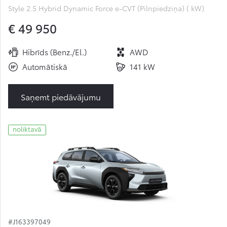
Style 2.5 Hybrid Dynamic Force e-CVT (Pilnpiedziņa) ( kW)
€ 49 950
Hibrīds (Benz./El.)
AWD
Automātiskā
141 kW
Saņemt piedāvājumu
noliktavā
#J163397049