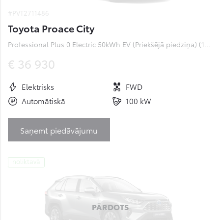
#PVT2711486
Toyota Proace City
Professional Plus 0 Electric 50kWh EV (Priekšējā piedziņa) (100 kW)
€ 36 930
Elektrisks
FWD
Automātiskā
100 kW
Saņemt piedāvājumu
noliktavā
PĀRDOTS