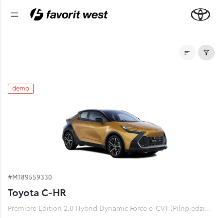
Noliktavas automašīnas
demo
#MT89559330
Toyota C-HR
Premiere Edition 2.0 Hybrid Dynamic Force e-CVT (Pilnpiedziņa) (112 kW)