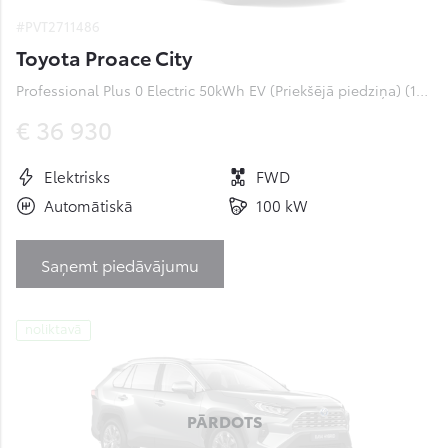
#PVT2711486
Toyota Proace City
Professional Plus 0 Electric 50kWh EV (Priekšējā piedziņa) (100 kW)
€ 36 930
Elektrisks
FWD
Automātiskā
100 kW
Saņemt piedāvājumu
noliktavā
PĀRDOTS