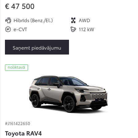
€ 47 500
Hibrīds (Benz./El.)
AWD
e-CVT
112 kW
Saņemt piedāvājumu
noliktavā
#J161422650
Toyota RAV4