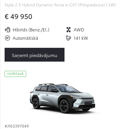
Style 2.5 Hybrid Dynamic Force e-CVT (Pilnpiedziņa) ( kW)
€ 49 950
Hibrīds (Benz./El.)
AWD
Automātiskā
141 kW
Saņemt piedāvājumu
noliktavā
#J163397049