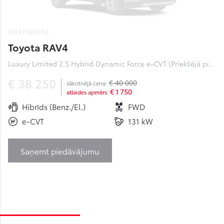
#J151365594
Toyota RAV4
Luxury Limited 2.5 Hybrid Dynamic Force e-CVT (Priekšējā piedziņa) (131 kW)
€ 38 250
€ 40 000
sākotnējā cena:
€ 1 750
atlaides apmērs:
Hibrīds (Benz./El.)
FWD
e-CVT
131 kW
Saņemt piedāvājumu