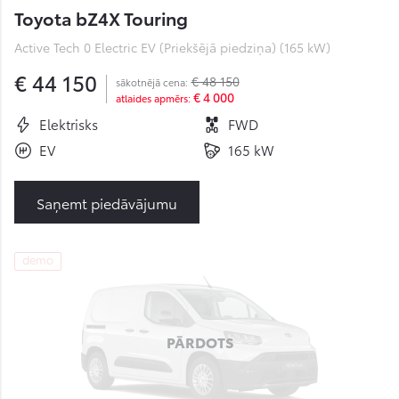
Toyota bZ4X Touring
Active Tech 0 Electric EV (Priekšējā piedziņa) (165 kW)
€ 44 150
€ 48 150
sākotnējā cena:
€ 4 000
atlaides apmērs:
Elektrisks
FWD
EV
165 kW
Saņemt piedāvājumu
demo
PĀRDOTS