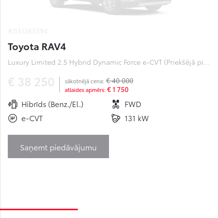
#J151365594
Toyota RAV4
Luxury Limited 2.5 Hybrid Dynamic Force e-CVT (Priekšējā piedziņa) (131 kW)
€ 38 250
€ 40 000
sākotnējā cena:
€ 1 750
atlaides apmērs:
Hibrīds (Benz./El.)
FWD
e-CVT
131 kW
Saņemt piedāvājumu