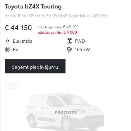
Toyota bZ4X Touring
Active Tech 0 Electric EV (Priekšējā piedziņa) (165 kW)
€ 44 150
€ 48 150
sākotnējā cena:
€ 4 000
atlaides apmērs:
Elektrisks
FWD
EV
165 kW
Saņemt piedāvājumu
demo
PĀRDOTS