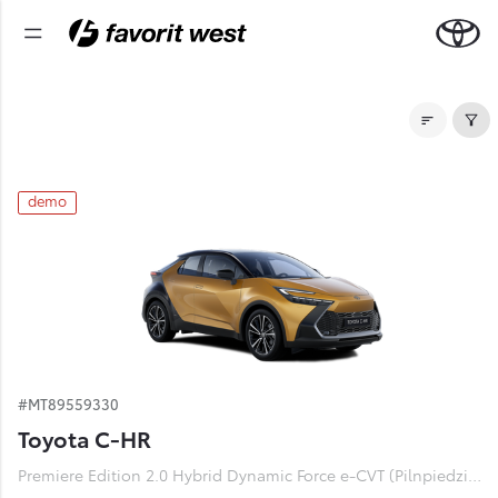
Noliktavas automašīnas
demo
#MT89559330
Toyota C-HR
Premiere Edition 2.0 Hybrid Dynamic Force e-CVT (Pilnpiedziņa) (112 kW)