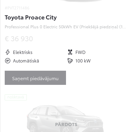
#PVT2711486
Toyota Proace City
Professional Plus 0 Electric 50kWh EV (Priekšējā piedziņa) (100 kW)
€ 36 930
Elektrisks
FWD
Automātiskā
100 kW
Saņemt piedāvājumu
noliktavā
PĀRDOTS