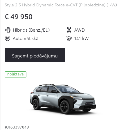
Style 2.5 Hybrid Dynamic Force e-CVT (Pilnpiedziņa) ( kW)
€ 49 950
Hibrīds (Benz./El.)
AWD
Automātiskā
141 kW
Saņemt piedāvājumu
noliktavā
#J163397049