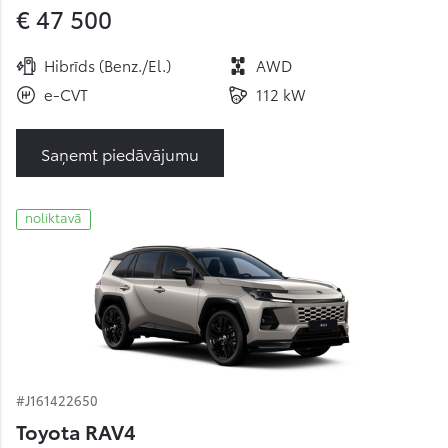
€ 47 500
Hibrīds (Benz./El.)
AWD
e-CVT
112 kW
Saņemt piedāvājumu
noliktavā
#J161422650
Toyota RAV4