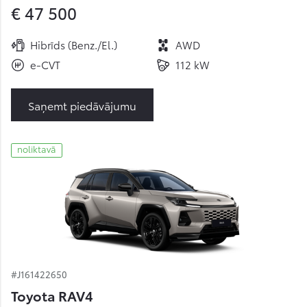
€ 47 500
Hibrīds (Benz./El.)
AWD
e-CVT
112 kW
Saņemt piedāvājumu
noliktavā
#J161422650
Toyota RAV4