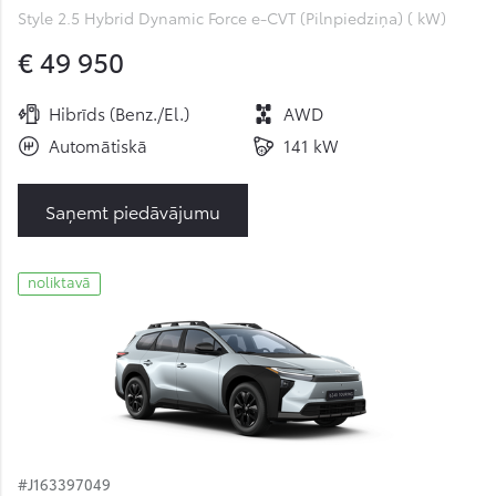
Style 2.5 Hybrid Dynamic Force e-CVT (Pilnpiedziņa) ( kW)
€ 49 950
Hibrīds (Benz./El.)
AWD
Automātiskā
141 kW
Saņemt piedāvājumu
noliktavā
#J163397049