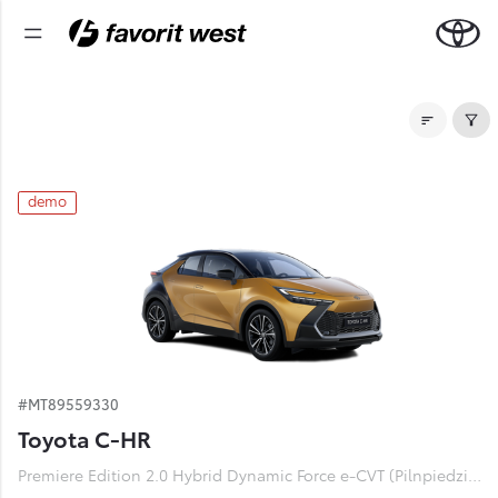
Noliktavas automašīnas
demo
#MT89559330
Toyota C-HR
Premiere Edition 2.0 Hybrid Dynamic Force e-CVT (Pilnpiedziņa) (112 kW)