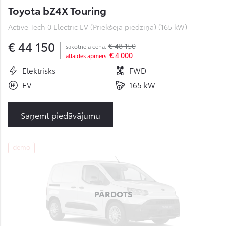
Toyota bZ4X Touring
Active Tech 0 Electric EV (Priekšējā piedziņa) (165 kW)
€ 44 150
€ 48 150
sākotnējā cena:
€ 4 000
atlaides apmērs:
Elektrisks
FWD
EV
165 kW
Saņemt piedāvājumu
demo
PĀRDOTS