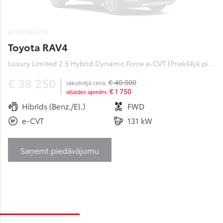
#J151365594
Toyota RAV4
Luxury Limited 2.5 Hybrid Dynamic Force e-CVT (Priekšējā piedziņa) (131 kW)
€ 38 250
€ 40 000
sākotnējā cena:
€ 1 750
atlaides apmērs:
Hibrīds (Benz./El.)
FWD
e-CVT
131 kW
Saņemt piedāvājumu