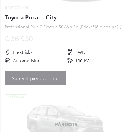
#PVT2711486
Toyota Proace City
Professional Plus 0 Electric 50kWh EV (Priekšējā piedziņa) (100 kW)
€ 36 930
Elektrisks
FWD
Automātiskā
100 kW
Saņemt piedāvājumu
noliktavā
PĀRDOTS